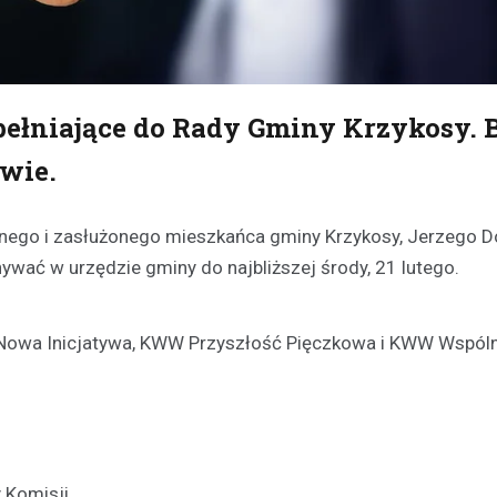
pełniające do Rady Gminy Krzykosy. 
wie.
nego i zasłużonego mieszkańca gminy Krzykosy, Jerzego D
ać w urzędzie gminy do najbliższej środy, 21 lutego.
Nowa Inicjatywa, KWW Przyszłość Pięczkowa i KWW Wspóln
 Komisji