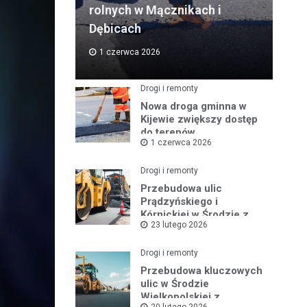
rolnych w Mącznikach i
Dębicach
1 czerwca 2026
Drogi i remonty
Nowa droga gminna w
Kijewie zwiększy dostęp
do terenów
1 czerwca 2026
inwestycyjnych
Drogi i remonty
Przebudowa ulic
Prądzyńskiego i
Kórnickiej w Środzie z
23 lutego 2026
rządowym wsparciem
Drogi i remonty
Przebudowa kluczowych
ulic w Środzie
Wielkopolskiej z
20 lutego 2026