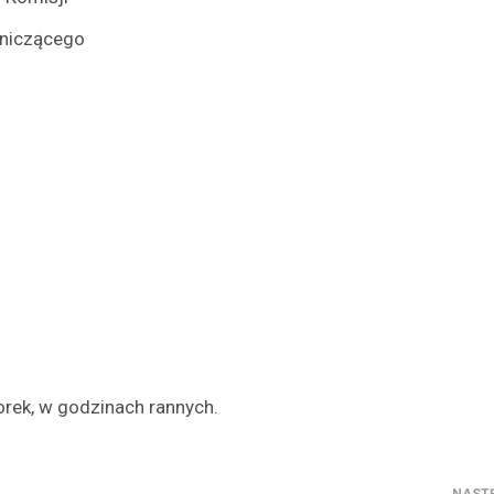
dniczącego
Kronika policyjna
41-latek w rękach policji z
zarzutami za handel nark
14 kwietnia 2026
W lutym 2026 roku funkcjonariu
Wydziału Kryminalnego przeprow
skuteczną akcję, podczas której
mężczyznę posiadającego niele
substancje. Interwencja miała…
rek, w godzinach rannych.