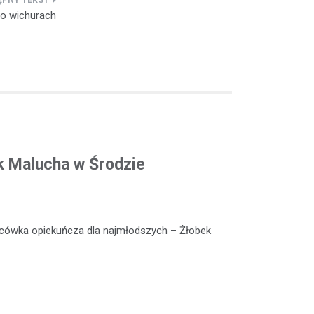
po wichurach
k Malucha w Środzie
lacówka opiekuńcza dla najmłodszych – Żłobek