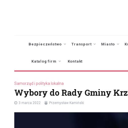
Skip
to
content
Bezpieczeństwo
Transport
Miasto
K
Katalog firm
Kontakt
Samorząd i polityka lokalna
Wybory do Rady Gminy Kr
3 marca 2022
Przemysław Kamiński