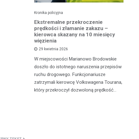
Kronika policyjna
Kro
 41
Ekstremalne przekroczenie
Pi
otykami
prędkości i złamanie zakazu –
tr
kierowca skazany na 10 miesięcy
więzienia
sze z
W 
29 kwietnia 2026
adzili
sł
W miejscowości Marianowo Brodowskie
 zatrzymali
dz
doszło do istotnego naruszenia przepisów
galne
do
ruchu drogowego. Funkcjonariusze
zatrzymali kierowcę Volkswagena Tourana,
który przekroczył dozwoloną prędkość…