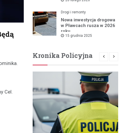
rządowym wsparciem
Drogi i remonty
Nowa inwestycja drogowa
w Pławcach rusza w 2026
roku
Będą
15 grudnia 2025
Kronika Policyjna
ominika.
y Cel.