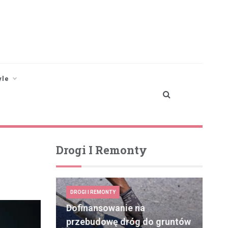
yle
Drogi I Remonty
DROGI I REMONTY
Dofinansowanie na
przebudowę dróg do gruntów