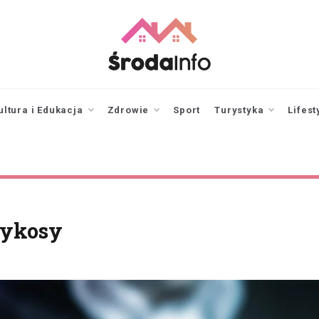
srodainfo.pl
Twoje źródło
informacji ze Środy
Wielkopolskiej
ultura i Edukacja
Zdrowie
Sport
Turystyka
Lifest
zykosy