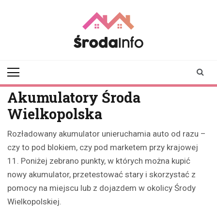
Skip
to
content
srodainfo.pl
Twoje źródło
informacji ze Środy
Wielkopolskiej
Akumulatory Środa
Wielkopolska
Rozładowany akumulator unieruchamia auto od razu –
czy to pod blokiem, czy pod marketem przy krajowej
11. Poniżej zebrano punkty, w których można kupić
nowy akumulator, przetestować stary i skorzystać z
pomocy na miejscu lub z dojazdem w okolicy Środy
Wielkopolskiej.