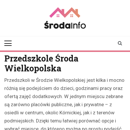
Skip
to
content
srodainfo.pl
Twoje źródło
informacji ze Środy
Wielkopolskiej
Przedszkole Środa
Wielkopolska
Przedszkoli w Środzie Wielkopolskiej jest kilka i mocno
różnią się podejściem do dzieci, godzinami pracy oraz
ofertą zajęć dodatkowych. W jednym miejscu zebrane
są zarówno placówki publiczne, jak i prywatne – z
osiedli w centrum, okolic Kórnickiej, jak i z terenów
podmiejskich. Dzięki temu łatwiej porównać opcje i
wybrać miejsce, do którego można po prostu podejść,