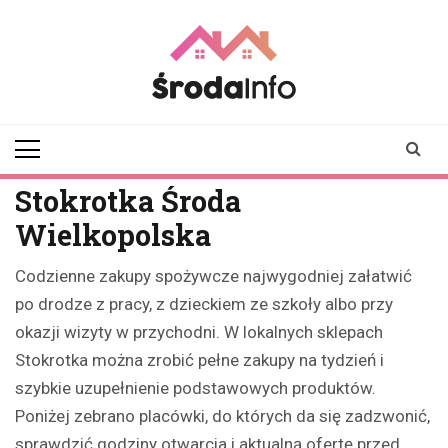
Skip
to
content
srodainfo.pl
Twoje źródło
informacji ze Środy
Wielkopolskiej
Stokrotka Środa
Wielkopolska
Codzienne zakupy spożywcze najwygodniej załatwić
po drodze z pracy, z dzieckiem ze szkoły albo przy
okazji wizyty w przychodni. W lokalnych sklepach
Stokrotka można zrobić pełne zakupy na tydzień i
szybkie uzupełnienie podstawowych produktów.
Poniżej zebrano placówki, do których da się zadzwonić,
sprawdzić godziny otwarcia i aktualną ofertę przed