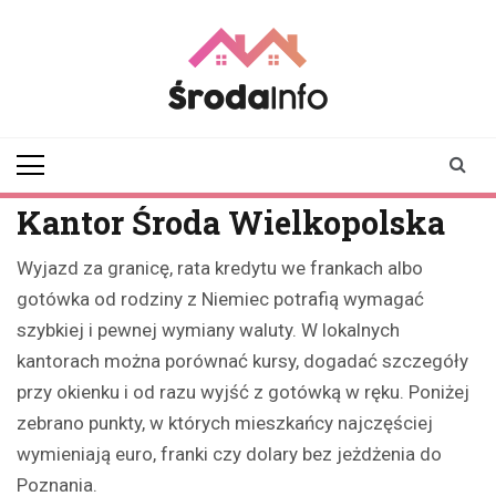
Skip
to
content
srodainfo.pl
Twoje źródło
informacji ze Środy
Wielkopolskiej
Kantor Środa Wielkopolska
Wyjazd za granicę, rata kredytu we frankach albo
gotówka od rodziny z Niemiec potrafią wymagać
szybkiej i pewnej wymiany waluty. W lokalnych
kantorach można porównać kursy, dogadać szczegóły
przy okienku i od razu wyjść z gotówką w ręku. Poniżej
zebrano punkty, w których mieszkańcy najczęściej
wymieniają euro, franki czy dolary bez jeżdżenia do
Poznania.