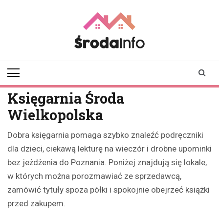
Skip
to
content
srodainfo.pl
Twoje źródło
informacji ze Środy
Wielkopolskiej
Księgarnia Środa
Wielkopolska
Dobra księgarnia pomaga szybko znaleźć podręczniki
dla dzieci, ciekawą lekturę na wieczór i drobne upominki
bez jeżdżenia do Poznania. Poniżej znajdują się lokale,
w których można porozmawiać ze sprzedawcą,
zamówić tytuły spoza półki i spokojnie obejrzeć książki
przed zakupem.