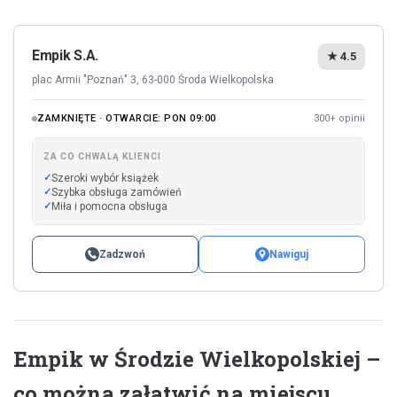
Empik S.A.
★ 4.5
plac Armii "Poznań" 3, 63-000 Środa Wielkopolska
ZAMKNIĘTE · OTWARCIE: PON 09:00
300+ opinii
ZA CO CHWALĄ KLIENCI
Szeroki wybór książek
Szybka obsługa zamówień
Miła i pomocna obsługa
Zadzwoń
Nawiguj
Empik w Środzie Wielkopolskiej –
co można załatwić na miejscu