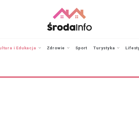
srodainfo.pl
Twoje źródło
informacji ze Środy
Wielkopolskiej
ultura i Edukacja
Zdrowie
Sport
Turystyka
Lifest