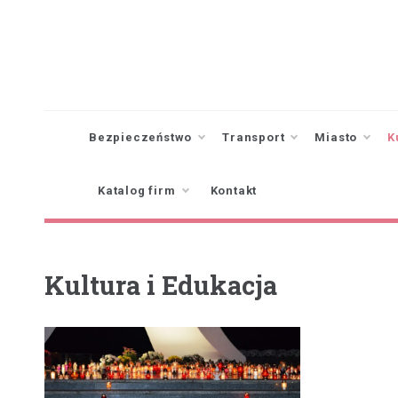
Skip
to
content
Bezpieczeństwo
Transport
Miasto
K
Katalog firm
Kontakt
Kultura i Edukacja