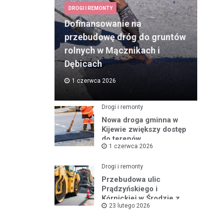
DROGI I REMONTY
Dofinansowanie na
przebudowę dróg do gruntów
rolnych w Mącznikach i
Dębicach
1 czerwca 2026
Drogi i remonty
Nowa droga gminna w
Kijewie zwiększy dostęp
do terenów
1 czerwca 2026
inwestycyjnych
Drogi i remonty
Przebudowa ulic
Prądzyńskiego i
Kórnickiej w Środzie z
23 lutego 2026
rządowym wsparciem