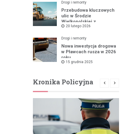
Drogi i remonty
Przebudowa kluczowych
ulic w Środzie
Wielkopolskiej z
20 lutego 2026
rządowym wsparciem
Drogi i remonty
Nowa inwestycja drogowa
w Pławcach rusza w 2026
roku
15 grudnia 2025
Kronika Policyjna