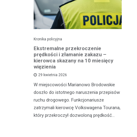
Kronika policyjna
Kro
 41
Ekstremalne przekroczenie
Pi
otykami
prędkości i złamanie zakazu –
tr
kierowca skazany na 10 miesięcy
więzienia
sze z
W 
29 kwietnia 2026
adzili
sł
W miejscowości Marianowo Brodowskie
 zatrzymali
dz
doszło do istotnego naruszenia przepisów
galne
do
ruchu drogowego. Funkcjonariusze
zatrzymali kierowcę Volkswagena Tourana,
który przekroczył dozwoloną prędkość…