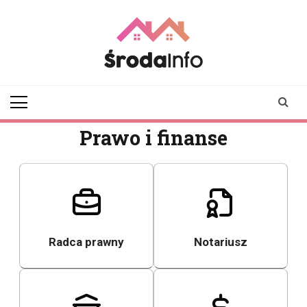
Skip
to
content
srodainfo.pl
Twoje źródło
informacji ze Środy
Wielkopolskiej
Prawo i finanse
Radca prawny
Notariusz