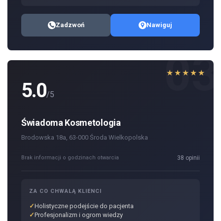
Zadzwoń
Nawiguj
03
★★★★★
5.0
/5
Świadoma Kosmetologia
Brodowska 18a, 63-000 Środa Wielkopolska
Brak informacji o godzinach otwarcia
38 opinii
ZA CO CHWALĄ KLIENCI
Holistyczne podejście do pacjenta
Profesjonalizm i ogrom wiedzy