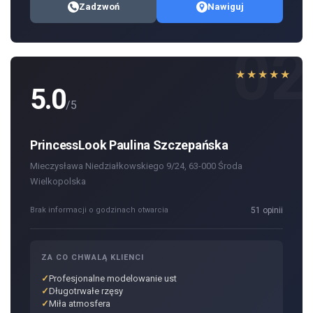
Zadzwoń
Nawiguj
02
★★★★★
5.0
/5
PrincessLook Paulina Szczepańska
Mieczysława Niedziałkowskiego 9/24, 63-000 Środa
Wielkopolska
Brak informacji o godzinach otwarcia
51 opinii
ZA CO CHWALĄ KLIENCI
Profesjonalne modelowanie ust
Długotrwałe rzęsy
Miła atmosfera