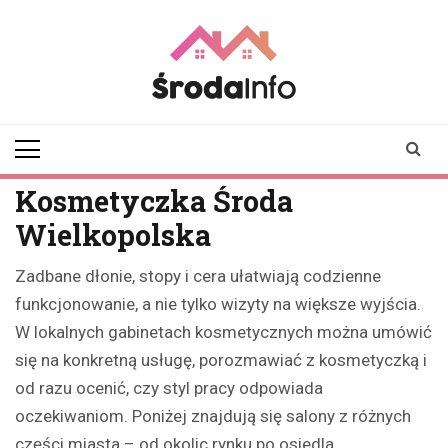
Skip
to
content
srodainfo.pl
Twoje źródło
informacji ze Środy
Wielkopolskiej
Kosmetyczka Środa
Wielkopolska
Zadbane dłonie, stopy i cera ułatwiają codzienne
funkcjonowanie, a nie tylko wizyty na większe wyjścia.
W lokalnych gabinetach kosmetycznych można umówić
się na konkretną usługę, porozmawiać z kosmetyczką i
od razu ocenić, czy styl pracy odpowiada
oczekiwaniom. Poniżej znajdują się salony z różnych
części miasta – od okolic rynku po osiedla