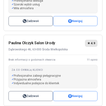
Profesjonalna obsługa
Szeroki wybór usług
Miła atmosfera
Zadzwoń
Nawiguj
Paulina Olczyk Salon Urody
★ 4.9
Dąbrowskiego 46, 63-000 Środa Wielkopolska
Brak informacji o godzinach otwarcia
11 opinii
ZA CO CHWALĄ KLIENCI
Profesjonalne zabiegi pielęgnacyjne
Przyjazna atmosfera
Indywidualne podejście do klientek
Zadzwoń
Nawiguj