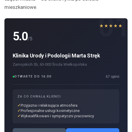
mieszkaniowe.
01
★★★★★
5.0
/5
Klinika Urody i Podologii Marta Stręk
Zamojskich 3b, 63-000 Środa Wielkopolska
OTWARTE DO 16:00
67 opinii
ZA CO CHWALĄ KLIENCI
Przyjazna i relaksująca atmosfera
Profesjonalne usługi kosmetyczne
Wykwalifikowani i sympatyczni pracownicy