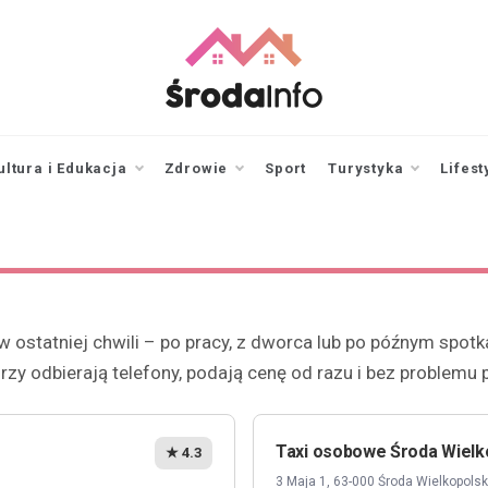
srodainfo.pl
Twoje źródło
informacji ze Środy
Wielkopolskiej
ultura i Edukacja
Zdrowie
Sport
Turystyka
Lifest
 ostatniej chwili – po pracy, z dworca lub po późnym spot
rzy odbierają telefony, podają cenę od razu i bez problemu 
Taxi osobowe Środa Wielk
★ 4.3
3 Maja 1, 63-000 Środa Wielkopols