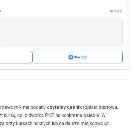
a
38 opinii
a
Nawiguj
y przewoźnik ma podany
czytelny cennik
(opłata startowa,
zt kursu, np. z dworca PKP na konkretne osiedle. W
za przy kursach nocnych lub na dalsze miejscowości.