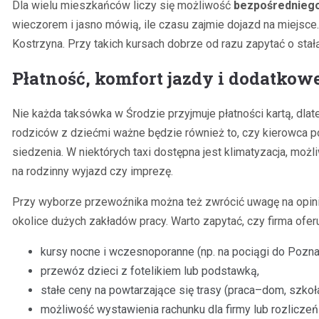
Dla wielu mieszkańców liczy się możliwość
bezpośredniego
wieczorem i jasno mówią, ile czasu zajmie dojazd na miejsce. 
Kostrzyna. Przy takich kursach dobrze od razu zapytać o stał
Płatność, komfort jazdy i dodatkowe
Nie każda taksówka w Środzie przyjmuje płatności kartą, dla
rodziców z dziećmi ważne będzie również to, czy kierowca p
siedzenia. W niektórych taxi dostępna jest klimatyzacja, m
na rodzinny wyjazd czy imprezę.
Przy wyborze przewoźnika można też zwrócić uwagę na opinie 
okolice dużych zakładów pracy. Warto zapytać, czy firma oferu
kursy nocne i wczesnoporanne (np. na pociągi do Pozna
przewóz dzieci z fotelikiem lub podstawką,
stałe ceny na powtarzające się trasy (praca–dom, szko
możliwość wystawienia rachunku dla firmy lub rozlicz