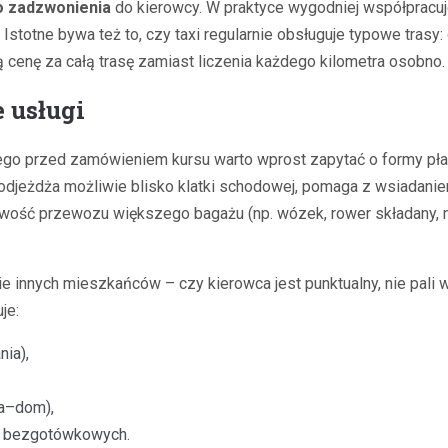
 zadzwonienia
do kierowcy. W praktyce wygodniej współpracuje
Istotne bywa też to, czy taxi regularnie obsługuje typowe trasy
ą cenę za całą trasę zamiast liczenia każdego kilometra osobno.
 usługi
tego przed zamówieniem kursu warto wprost zapytać o formy płat
odjeżdża możliwie blisko klatki schodowej, pomaga z wsiadanie
ożliwość przewozu większego bagażu (np. wózek, rower składany
innych mieszkańców – czy kierowca jest punktualny, nie pali w
je:
nia),
ła–dom),
eń bezgotówkowych.