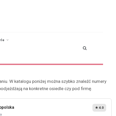
yle
kaniu. W katalogu poniżej można szybko znaleźć numery
podjeżdżają na konkretne osiedle czy pod firmę.
opolska
★ 4.0
ka