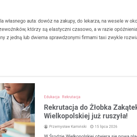
 dla własnego auta: dowóz na zakupy, do lekarza, na wesele w
przewoźników, którzy są elastyczni czasowo, a w razie opóźnienia
ny z jedną lub dwiema sprawdzonymi firmami taxi zwykle rozw
Edukacja
Rekrutacja
Rekrutacja do Żłobka Zakąte
Wielkopolskiej już ruszyła!
Przemysław Kamiński
15 lipca 2026
W Środzie Wielkopolskiej otwiera się nowa p