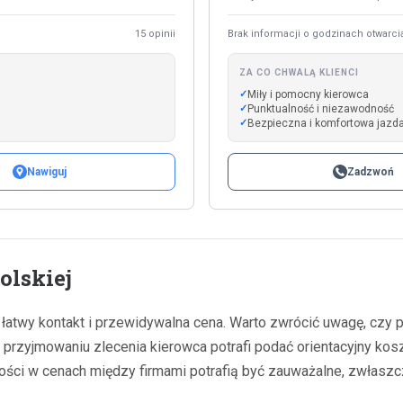
15 opinii
Brak informacji o godzinach otwarci
ZA CO CHWALĄ KLIENCI
Miły i pomocny kierowca
Punktualność i niezawodność
Bezpieczna i komfortowa jazd
Nawiguj
Zadzwoń
olskiej
m łatwy kontakt i przewidywalna cena. Warto zwrócić uwagę, cz
y przyjmowaniu zlecenia kierowca potrafi podać orientacyjny kos
ności w cenach między firmami potrafią być zauważalne, zwłaszc