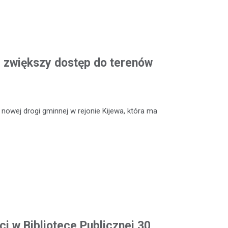
 zwiększy dostęp do terenów
owej drogi gminnej w rejonie Kijewa, która ma
ci w Bibliotece Publicznej 30