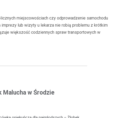
 okolicznych miejscowościach czy odprowadzenie samochodu
 imprezy lub wizyty u lekarza nie robią problemu z krótkim
iązuje większość codziennych spraw transportowych w
k Malucha w Środzie
lacówka opiekuńcza dla najmłodszych – Żłobek