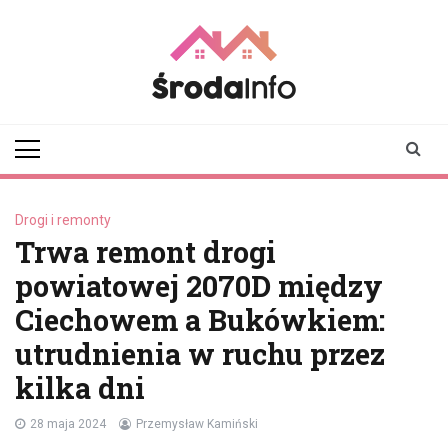
Skip
to
content
srodainfo.pl
Twoje źródło
informacji ze Środy
Wielkopolskiej
Drogi i remonty
Trwa remont drogi
powiatowej 2070D między
Ciechowem a Bukówkiem:
utrudnienia w ruchu przez
kilka dni
28 maja 2024
Przemysław Kamiński