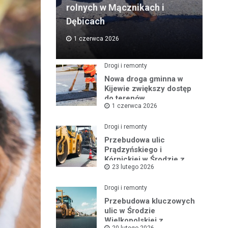
rolnych w Mącznikach i
Dębicach
1 czerwca 2026
Drogi i remonty
Nowa droga gminna w
Kijewie zwiększy dostęp
do terenów
1 czerwca 2026
inwestycyjnych
Drogi i remonty
Przebudowa ulic
Prądzyńskiego i
Kórnickiej w Środzie z
23 lutego 2026
rządowym wsparciem
Drogi i remonty
Przebudowa kluczowych
ulic w Środzie
Wielkopolskiej z
20 lutego 2026