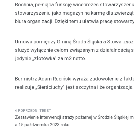
Bochnia, pełniąca funkcję wiceprezes stowarzyszenia „
stowarzyszeniu jako magazyn na karmę dla zwierząt o
biura organizacji. Dzięki temu ułatwia pracę stowarz
Umowa pomiędzy Gminą Środa Śląska a Stowarzyszeni
służyć wyłącznie celom związanym z działalnością s
jedynie „złotówka” za m2 netto.
Burmistrz Adam Ruciński wyraża zadowolenie z fakt
realizuje „Sierściuchy” jest szczytna i że organizacja
Nawigacja
Zestawienie interwencji straży pożarnej w Środzie Śląskiej m
wpisu
a 15 października 2023 roku