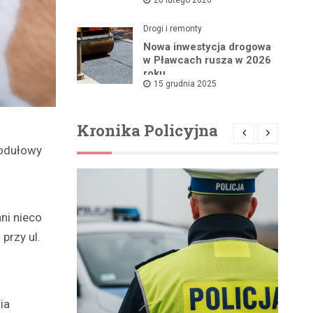
rządowym wsparciem
Drogi i remonty
Nowa inwestycja drogowa
w Pławcach rusza w 2026
roku
15 grudnia 2025
Kronika Policyjna
modułowy
ni nieco
przy ul.
ia