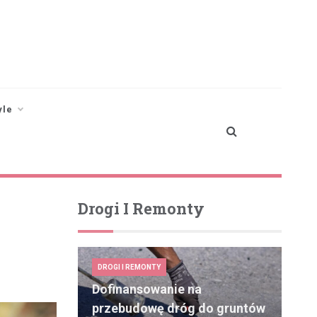
yle
Drogi I Remonty
DROGI I REMONTY
Dofinansowanie na
przebudowę dróg do gruntów