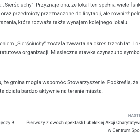
Sierściuchy”. Przyznaje ona, że lokal ten spełnia wiele funk
raz przedmioty przeznaczone do licytacji, ale również pełn
Kronika policyjna
41-latek w rękach policji z
yszenia, które rozważa także wynajem kolejnego lokalu.
zarzutami za handel nark
14 kwietnia 2026
em „Sierściuchy” została zawarta na okres trzech lat. Lo
W lutym 2026 roku funkcjonariu
tatutową organizacji. Miesięczna stawka czynszu to symbo
Wydziału Kryminalnego przeprow
skuteczną akcję, podczas której
mężczyznę posiadającego niele
substancje. Interwencja miała…
u, że gmina mogła wspomóc Stowarzyszenie. Podkreśla, że 
 ta działa bardzo aktywnie na terenie miasta.
iędzy 9
Pierwszy z dwóch spektakli Lubelskiej Akcji Charytatyw
w Centrum Spot