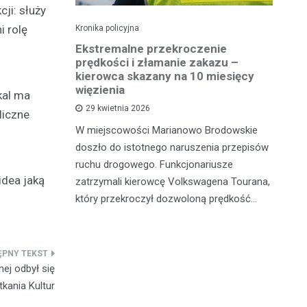
cji: służy
i rolę
Kronika policyjna
Kro
 41
Ekstremalne przekroczenie
Pi
otykami
prędkości i złamanie zakazu –
tr
kierowca skazany na 10 miesięcy
więzienia
kal ma
sze z
W 
29 kwietnia 2026
liczne
adzili
sł
W miejscowości Marianowo Brodowskie
 zatrzymali
dz
doszło do istotnego naruszenia przepisów
galne
do
ruchu drogowego. Funkcjonariusze
idea jaką
zatrzymali kierowcę Volkswagena Tourana,
który przekroczył dozwoloną prędkość…
nej odbył się
kania Kultur