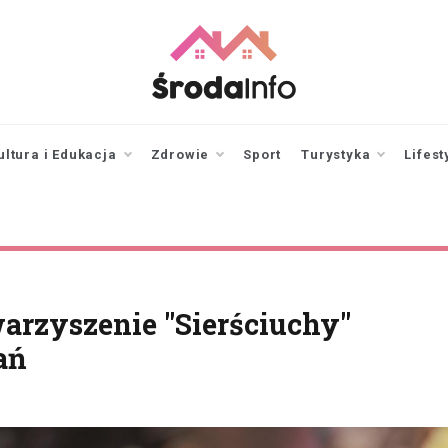
srodainfo.pl
Twoje źródło
informacji ze Środy
Wielkopolskiej
ultura i Edukacja
Zdrowie
Sport
Turystyka
Lifest
arzyszenie "Sierściuchy"
ań