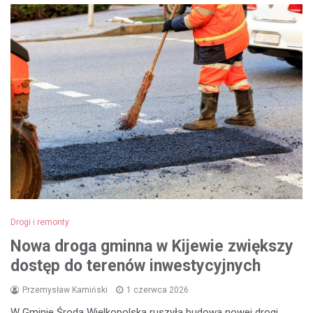
Drogi i remonty
Nowa droga gminna w Kijewie zwiększy
dostęp do terenów inwestycyjnych
Przemysław Kamiński
1 czerwca 2026
W Gminie Środa Wielkopolska ruszyła budowa nowej drogi