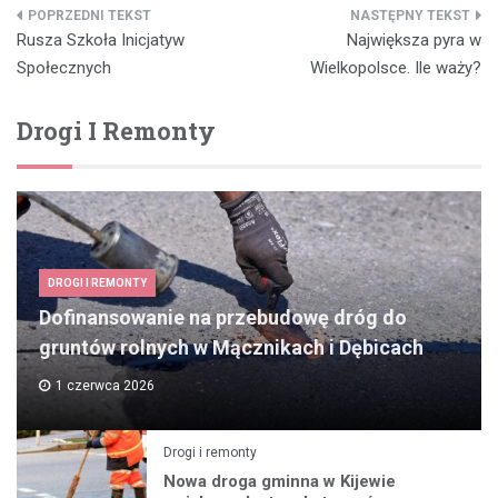
Nawigacja
Rusza Szkoła Inicjatyw
Największa pyra w
wpisu
Społecznych
Wielkopolsce. Ile waży?
Drogi I Remonty
DROGI I REMONTY
Dofinansowanie na przebudowę dróg do
gruntów rolnych w Mącznikach i Dębicach
1 czerwca 2026
Drogi i remonty
Nowa droga gminna w Kijewie