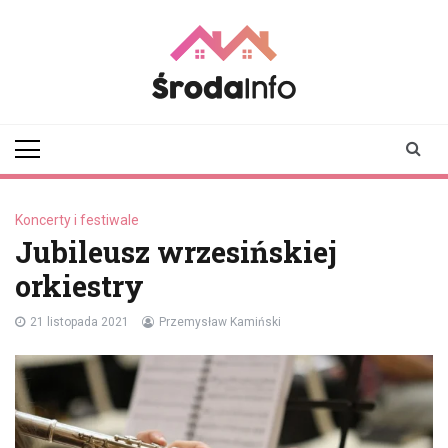
Skip
to
content
srodainfo.pl
Twoje źródło
informacji ze Środy
Wielkopolskiej
Koncerty i festiwale
Jubileusz wrzesińskiej
orkiestry
21 listopada 2021
Przemysław Kamiński