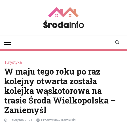
Skip
to
content
srodainfo.pl
Twoje źródło
informacji ze Środy
Wielkopolskiej
Turystyka
W maju tego roku po raz
kolejny otwarta została
kolejka wąskotorowa na
trasie Środa Wielkopolska –
Zaniemyśl
8 sierpnia 2021
Przemysław Kamiński