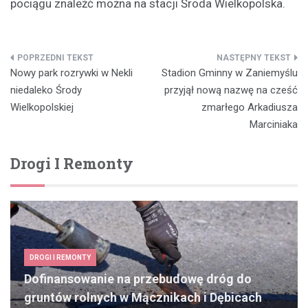
pociągu znaleźć można na stacji Środa Wielkopolska.
Nawigacja
Nowy park rozrywki w Nekli
Stadion Gminny w Zaniemyślu
wpisu
niedaleko Środy
przyjął nową nazwę na cześć
Wielkopolskiej
zmarłego Arkadiusza
Marciniaka
Drogi I Remonty
DROGI I REMONTY
Dofinansowanie na przebudowę dróg do
gruntów rolnych w Mącznikach i Dębicach