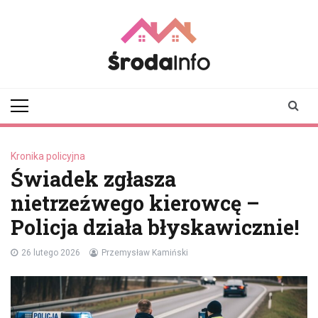
Skip
to
content
srodainfo.pl
Twoje źródło
informacji ze Środy
Wielkopolskiej
Kronika policyjna
Świadek zgłasza
nietrzeźwego kierowcę –
Policja działa błyskawicznie!
26 lutego 2026
Przemysław Kamiński