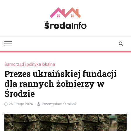
Skip
to
content
srodainfo.pl
Twoje źródło
informacji ze Środy
Wielkopolskiej
Samorząd i polityka lokalna
Prezes ukraińskiej fundacji
dla rannych żołnierzy w
Środzie
26 lutego 2026
Przemysław Kamiński