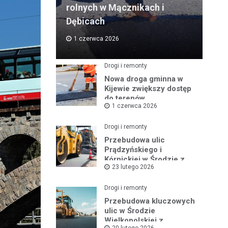
rolnych w Mącznikach i
Dębicach
1 czerwca 2026
Drogi i remonty
Nowa droga gminna w
Kijewie zwiększy dostęp
do terenów
1 czerwca 2026
inwestycyjnych
Drogi i remonty
Przebudowa ulic
Prądzyńskiego i
Kórnickiej w Środzie z
23 lutego 2026
rządowym wsparciem
Drogi i remonty
Przebudowa kluczowych
ulic w Środzie
Wielkopolskiej z
20 lutego 2026