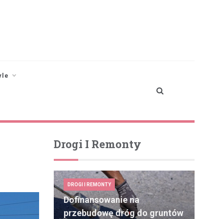
yle
Drogi I Remonty
DROGI I REMONTY
Dofinansowanie na
przebudowę dróg do gruntów