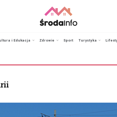
srodainfo.pl
Twoje źródło
informacji ze Środy
Wielkopolskiej
ultura i Edukacja
Zdrowie
Sport
Turystyka
Lifest
rii