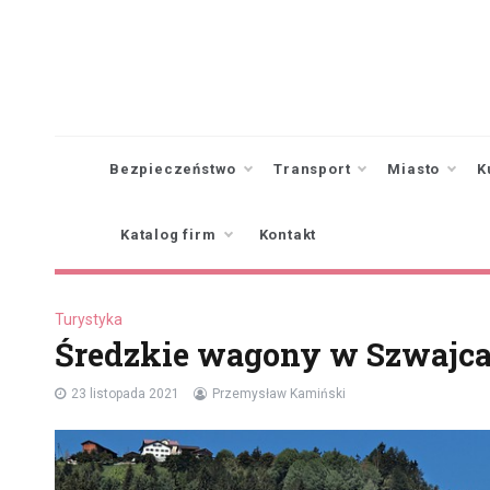
Skip
to
content
Bezpieczeństwo
Transport
Miasto
K
Katalog firm
Kontakt
Turystyka
Średzkie wagony w Szwajca
23 listopada 2021
Przemysław Kamiński