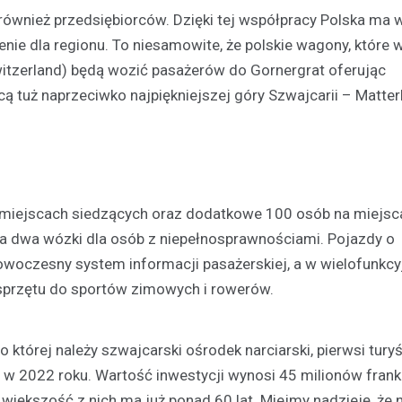
również przedsiębiorców. Dzięki tej współpracy Polska ma 
Kronika policyjna
enie dla regionu. To niesamowite, że polskie wagony, które 
41-latek w rękach policji z
tzerland) będą wozić pasażerów do Gornergrat oferując
zarzutami za handel nark
 tuż naprzeciwko najpiękniejszej góry Szwajcarii – Matter
14 kwietnia 2026
W lutym 2026 roku funkcjonariu
Wydziału Kryminalnego przeprow
skuteczną akcję, podczas której
mężczyznę posiadającego niele
miejscach siedzących oraz dodatkowe 100 osób na miejsc
substancje. Interwencja miała…
na dwa wózki dla osób z niepełnosprawnościami. Pojazdy o
oczesny system informacji pasażerskiej, a w wielofunkcy
sprzętu do sportów zimowych i rowerów.
tórej należy szwajcarski ośrodek narciarski, pierwsi turyś
w 2022 roku. Wartość inwestycji wynosi 45 milionów fran
większość z nich ma już ponad 60 lat. Miejmy nadzieję, że