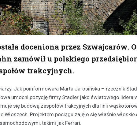
ostała doceniona przez Szwajcarów. 
ahn zamówił u polskiego przedsiębio
połów trakcyjnych.
iarzy. Jak poinformowała Marta Jarosińska – rzecznik Stadl
wa umocni pozycję firmy Stadler jako światowego lidera w
muje się budową zespołów trakcyjnych dla linii wąskotorowy
we Włoszech. Projektem pociągu zajęło się właśnie włoskie 
 samochodowymi, takimi jak Ferrari.