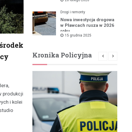
rządowym wsparciem
Drogi i remonty
Nowa inwestycja drogowa
w Pławcach rusza w 2026
roku
15 grudnia 2025
Ośrodek
Kronika Policyjna
rcy
era,
 produkcji
ch i kolei
studio