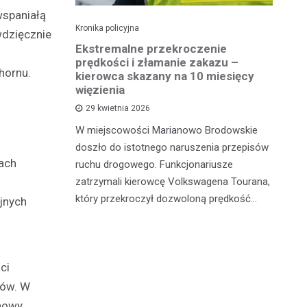
wspaniałą
Kronika policyjna
Kro
wdzięcznie
 41
Ekstremalne przekroczenie
Pi
otykami
prędkości i złamanie zakazu –
tr
hornu.
kierowca skazany na 10 miesięcy
więzienia
sze z
W 
29 kwietnia 2026
adzili
sł
W miejscowości Marianowo Brodowskie
 zatrzymali
dz
doszło do istotnego naruszenia przepisów
galne
do
ach
ruchu drogowego. Funkcjonariusze
zatrzymali kierowcę Volkswagena Tourana,
który przekroczył dozwoloną prędkość…
jnych
ci
ków. W
 nowy