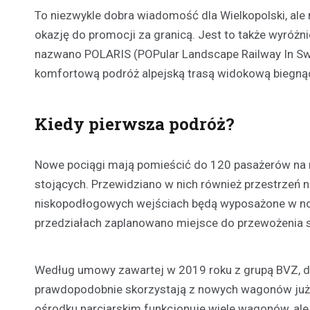
To niezwykle dobra wiadomość dla Wielkopolski, ale 
okazję do promocji za granicą. Jest to także wyróżni
nazwano POLARIS (POPular Landscape Railway In Swi
komfortową podróż alpejską trasą widokową biegnącą
Kiedy pierwsza podróż?
Nowe pociągi mają pomieścić do 120 pasażerów na 
stojących. Przewidziano w nich również przestrzeń 
niskopodłogowych wejściach będą wyposażone w now
przedziałach zaplanowano miejsce do przewożenia 
Według umowy zawartej w 2019 roku z grupą BVZ, do k
prawdopodobnie skorzystają z nowych wagonów już 
ośrodku narciarskim funkcjonuje wiele wagonów, ale 