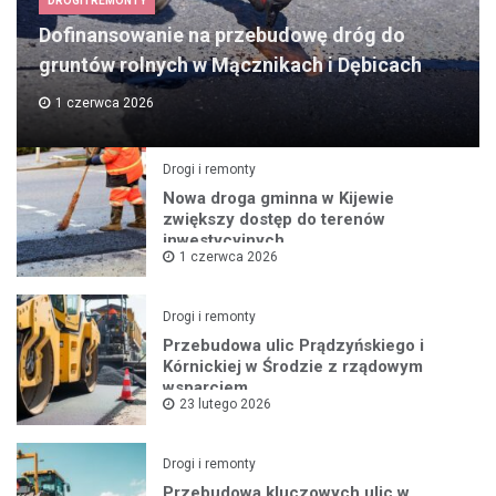
DROGI I REMONTY
Dofinansowanie na przebudowę dróg do
gruntów rolnych w Mącznikach i Dębicach
1 czerwca 2026
Drogi i remonty
Nowa droga gminna w Kijewie
zwiększy dostęp do terenów
inwestycyjnych
1 czerwca 2026
Drogi i remonty
Przebudowa ulic Prądzyńskiego i
Kórnickiej w Środzie z rządowym
wsparciem
23 lutego 2026
Drogi i remonty
Przebudowa kluczowych ulic w