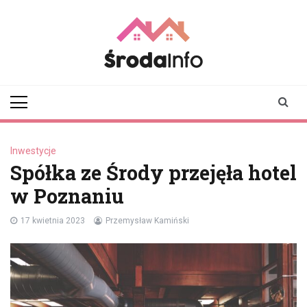
Skip
to
content
srodainfo.pl
Twoje źródło
informacji ze Środy
Wielkopolskiej
Inwestycje
Spółka ze Środy przejęła hotel
w Poznaniu
17 kwietnia 2023
Przemysław Kamiński