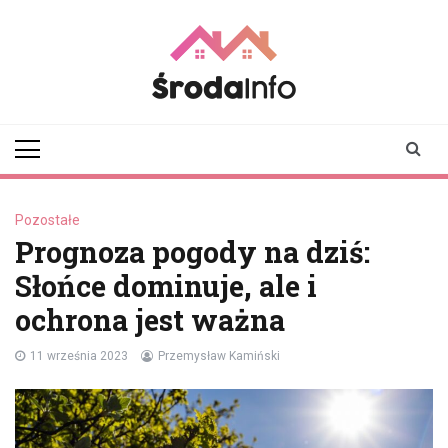
Skip
to
content
srodainfo.pl
Twoje źródło
informacji ze Środy
Wielkopolskiej
Pozostałe
Prognoza pogody na dziś:
Słońce dominuje, ale i
ochrona jest ważna
11 września 2023
Przemysław Kamiński