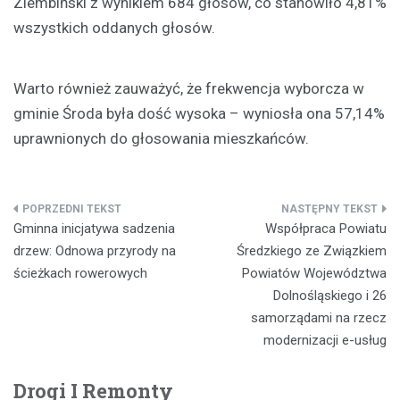
Ziembiński z wynikiem 684 głosów, co stanowiło 4,81%
wszystkich oddanych głosów.
Warto również zauważyć, że frekwencja wyborcza w
gminie Środa była dość wysoka – wyniosła ona 57,14%
uprawnionych do głosowania mieszkańców.
Nawigacja
Gminna inicjatywa sadzenia
Współpraca Powiatu
wpisu
drzew: Odnowa przyrody na
Średzkiego ze Związkiem
ścieżkach rowerowych
Powiatów Województwa
Dolnośląskiego i 26
samorządami na rzecz
modernizacji e-usług
Drogi I Remonty