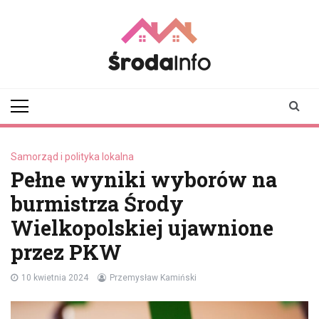
Skip
to
content
srodainfo.pl
Twoje źródło
informacji ze Środy
Wielkopolskiej
Samorząd i polityka lokalna
Pełne wyniki wyborów na
burmistrza Środy
Wielkopolskiej ujawnione
przez PKW
10 kwietnia 2024
Przemysław Kamiński