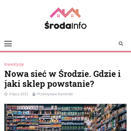
Skip
to
content
srodainfo.pl
Twoje źródło
informacji ze Środy
Wielkopolskiej
Inwestycje
Nowa sieć w Środzie. Gdzie i
jaki sklep powstanie?
4 lipca 2022
Przemysław Kamiński