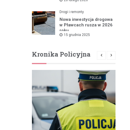
rządowym wsparciem
Drogi i remonty
Nowa inwestycja drogowa
w Pławcach rusza w 2026
roku
15 grudnia 2025
Kronika Policyjna