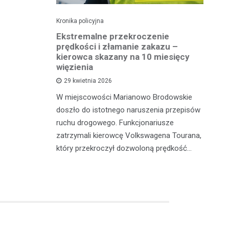
Kronika policyjna
Kro
 41
Ekstremalne przekroczenie
Pi
otykami
prędkości i złamanie zakazu –
tr
kierowca skazany na 10 miesięcy
więzienia
sze z
W 
29 kwietnia 2026
adzili
sł
W miejscowości Marianowo Brodowskie
 zatrzymali
dz
doszło do istotnego naruszenia przepisów
galne
do
ruchu drogowego. Funkcjonariusze
zatrzymali kierowcę Volkswagena Tourana,
który przekroczył dozwoloną prędkość…