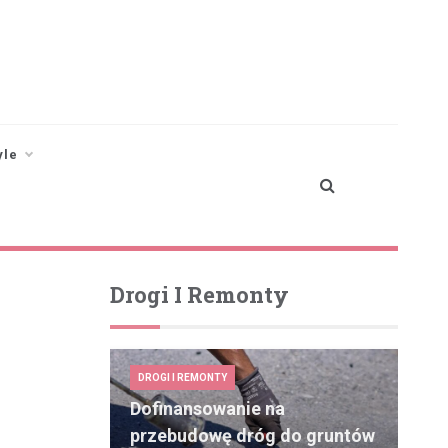
yle
Drogi I Remonty
DROGI I REMONTY
Dofinansowanie na
przebudowę dróg do gruntów