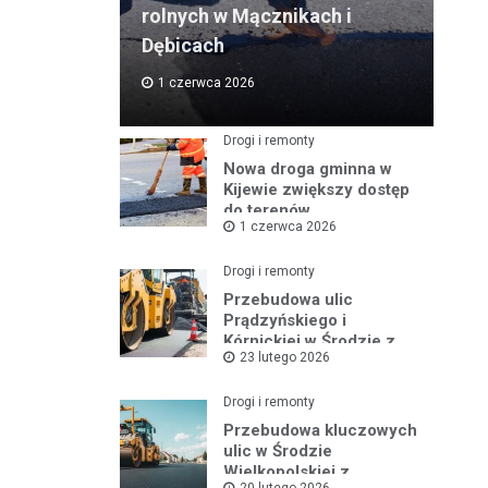
rolnych w Mącznikach i
Dębicach
1 czerwca 2026
Drogi i remonty
Nowa droga gminna w
Kijewie zwiększy dostęp
do terenów
1 czerwca 2026
inwestycyjnych
Drogi i remonty
Przebudowa ulic
Prądzyńskiego i
Kórnickiej w Środzie z
23 lutego 2026
rządowym wsparciem
Drogi i remonty
Przebudowa kluczowych
ulic w Środzie
Wielkopolskiej z
20 lutego 2026