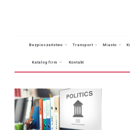
Skip
to
content
Bezpieczeństwo
Transport
Miasto
K
Katalog firm
Kontakt