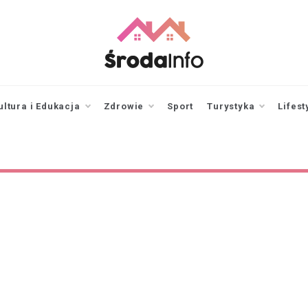
srodainfo.pl
Twoje źródło
informacji ze Środy
Wielkopolskiej
ultura i Edukacja
Zdrowie
Sport
Turystyka
Lifest