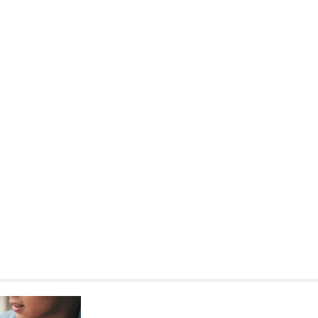
Kronika policyjna
41-latek w rękach policji z
zarzutami za handel nark
14 kwietnia 2026
W lutym 2026 roku funkcjonariu
Wydziału Kryminalnego przeprow
skuteczną akcję, podczas której
mężczyznę posiadającego niele
substancje. Interwencja miała…