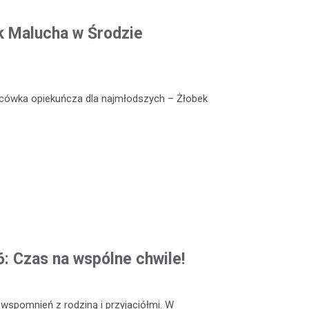
k Malucha w Środzie
lacówka opiekuńcza dla najmłodszych – Żłobek
: Czas na wspólne chwile!
 wspomnień z rodziną i przyjaciółmi. W