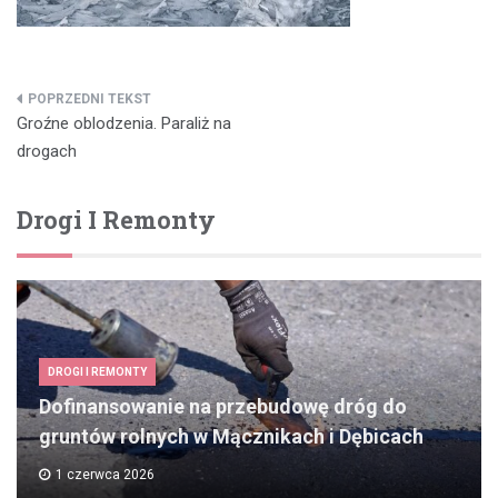
Nawigacja
Groźne oblodzenia. Paraliż na
wpisu
drogach
Drogi I Remonty
DROGI I REMONTY
Dofinansowanie na przebudowę dróg do
gruntów rolnych w Mącznikach i Dębicach
1 czerwca 2026