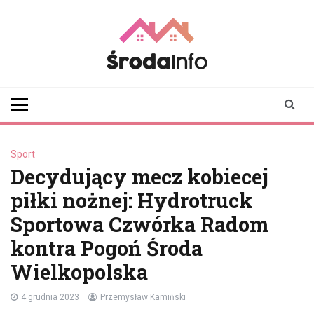
Skip
to
content
srodainfo.pl
Twoje źródło
informacji ze Środy
Wielkopolskiej
Sport
Decydujący mecz kobiecej
piłki nożnej: Hydrotruck
Sportowa Czwórka Radom
kontra Pogoń Środa
Wielkopolska
4 grudnia 2023
Przemysław Kamiński