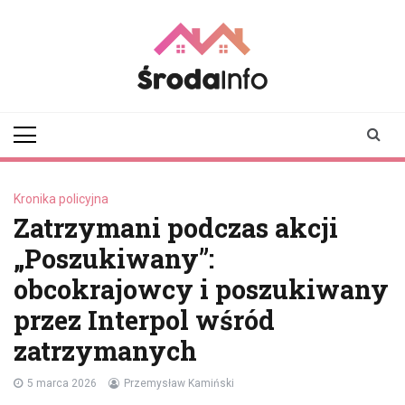
Skip
to
content
srodainfo.pl
Twoje źródło
informacji ze Środy
Wielkopolskiej
Kronika policyjna
Zatrzymani podczas akcji
„Poszukiwany”:
obcokrajowcy i poszukiwany
przez Interpol wśród
zatrzymanych
5 marca 2026
Przemysław Kamiński