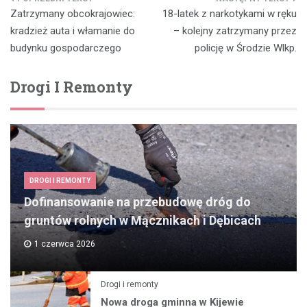
Nawigacja
Zatrzymany obcokrajowiec:
18-latek z narkotykami w ręku
wpisu
kradzież auta i włamanie do
– kolejny zatrzymany przez
budynku gospodarczego
policję w Środzie Wlkp.
Drogi I Remonty
DROGI I REMONTY
Dofinansowanie na przebudowę dróg do
gruntów rolnych w Mącznikach i Dębicach
1 czerwca 2026
Drogi i remonty
Nowa droga gminna w Kijewie