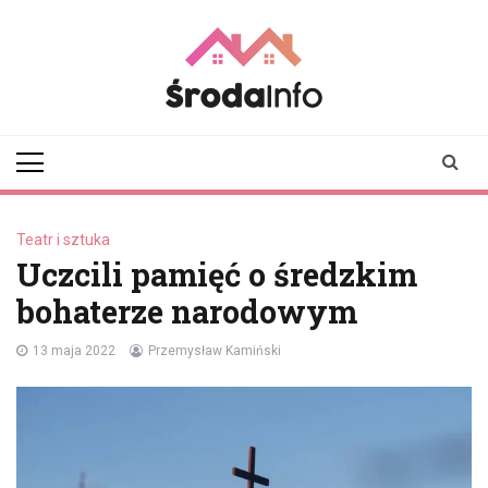
Skip
to
content
srodainfo.pl
Twoje źródło
informacji ze Środy
Wielkopolskiej
Teatr i sztuka
Uczcili pamięć o średzkim
bohaterze narodowym
13 maja 2022
Przemysław Kamiński