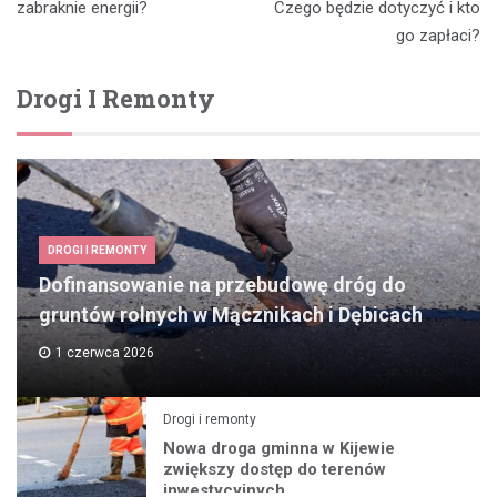
wpisu
zabraknie energii?
Czego będzie dotyczyć i kto
go zapłaci?
Drogi I Remonty
DROGI I REMONTY
Dofinansowanie na przebudowę dróg do
gruntów rolnych w Mącznikach i Dębicach
1 czerwca 2026
Drogi i remonty
Nowa droga gminna w Kijewie
zwiększy dostęp do terenów
inwestycyjnych