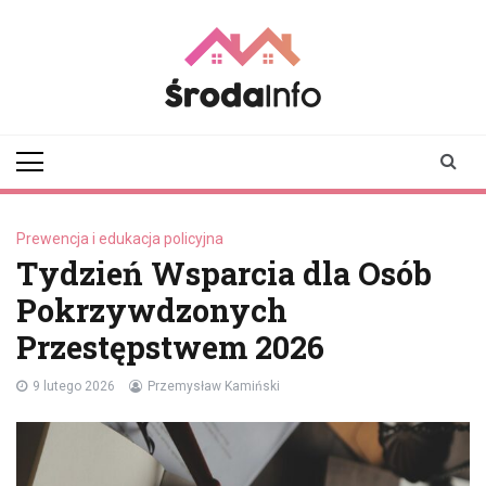
Skip
to
content
srodainfo.pl
Twoje źródło
informacji ze Środy
Wielkopolskiej
Prewencja i edukacja policyjna
Tydzień Wsparcia dla Osób
Pokrzywdzonych
Przestępstwem 2026
9 lutego 2026
Przemysław Kamiński