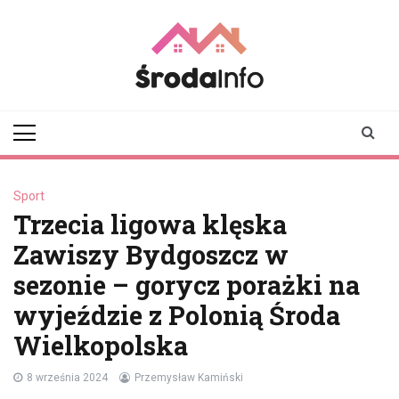
Skip
to
content
srodainfo.pl
Twoje źródło
informacji ze Środy
Wielkopolskiej
Sport
Trzecia ligowa klęska
Zawiszy Bydgoszcz w
sezonie – gorycz porażki na
wyjeździe z Polonią Środa
Wielkopolska
8 września 2024
Przemysław Kamiński