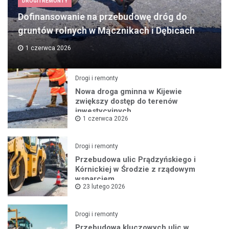
DROGI I REMONTY
Dofinansowanie na przebudowę dróg do
gruntów rolnych w Mącznikach i Dębicach
1 czerwca 2026
Drogi i remonty
Nowa droga gminna w Kijewie
zwiększy dostęp do terenów
inwestycyjnych
1 czerwca 2026
Drogi i remonty
Przebudowa ulic Prądzyńskiego i
Kórnickiej w Środzie z rządowym
wsparciem
23 lutego 2026
Drogi i remonty
Przebudowa kluczowych ulic w