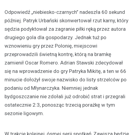
Odpowiedź „niebiesko-czarnych” nadeszła 60 sekund
później. Patryk Urbański skonwertował rzut karny, który
sędzia podyktował za zagranie piłki ręką przez autora
drugiego gola dla gospodarzy. Jednak tuż po
wznowieniu gry przez Polonię, miejscowi
przeprowadzili świetną kontrę, którą na bramkę
zamienił Oscar Romero. Adrian Stawski zdecydował
się na wprowadzenie do gry Patryka Mikitę, a ten w 66
minucie dołożył swoje nazwisko do listy strzelców po
podaniu od Młynarczyka. Niemniej jednak
bydgoszczanie nie zdołali już odrobić strat i przegrali
ostatecznie 2:3, ponosząc trzecią porażkę w tym
sezonie ligowym.
W trakcie kolejnej, ósmej serii spotkań, Zawisza będzie