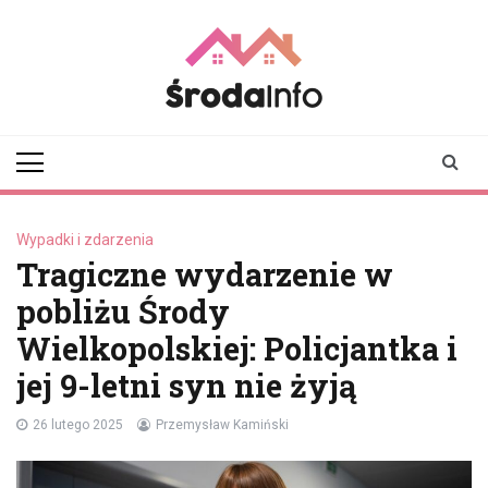
Skip
to
content
srodainfo.pl
Twoje źródło
informacji ze Środy
Wielkopolskiej
Wypadki i zdarzenia
Tragiczne wydarzenie w
pobliżu Środy
Wielkopolskiej: Policjantka i
jej 9-letni syn nie żyją
26 lutego 2025
Przemysław Kamiński