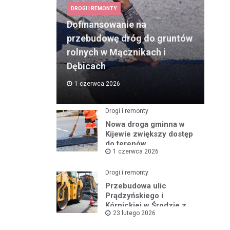
DROGI I REMONTY
Dofinansowanie na
przebudowę dróg do gruntów
rolnych w Mącznikach i
Dębicach
1 czerwca 2026
Drogi i remonty
Nowa droga gminna w
Kijewie zwiększy dostęp
do terenów
1 czerwca 2026
inwestycyjnych
Drogi i remonty
Przebudowa ulic
Prądzyńskiego i
Kórnickiej w Środzie z
23 lutego 2026
rządowym wsparciem