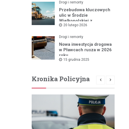
Drogi i remonty
Przebudowa kluczowych
ulic w Środzie
Wielkopolskiej z
20 lutego 2026
rządowym wsparciem
Drogi i remonty
Nowa inwestycja drogowa
w Pławcach rusza w 2026
roku
15 grudnia 2025
Kronika Policyjna