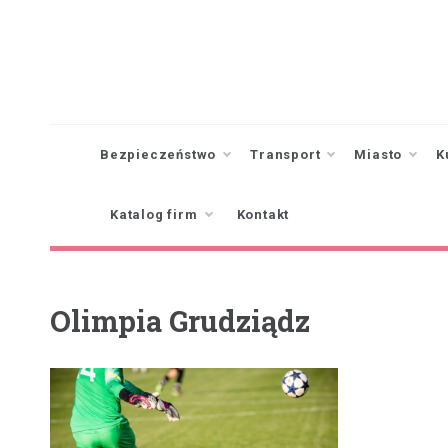
Skip
to
content
Bezpieczeństwo
Transport
Miasto
K
Katalog firm
Kontakt
Olimpia Grudziądz