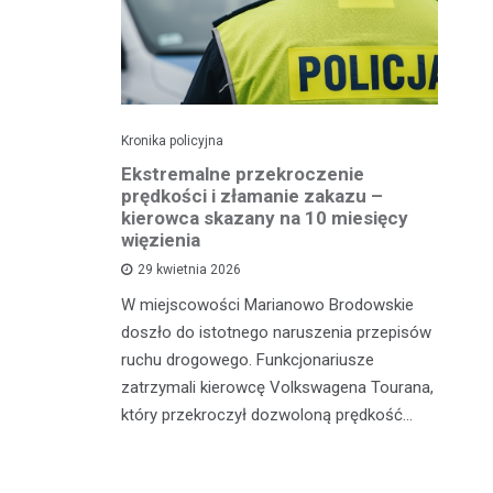
Kronika policyjna
Kro
 41
Ekstremalne przekroczenie
Pi
otykami
prędkości i złamanie zakazu –
tr
kierowca skazany na 10 miesięcy
więzienia
sze z
W 
29 kwietnia 2026
adzili
sł
W miejscowości Marianowo Brodowskie
 zatrzymali
dz
doszło do istotnego naruszenia przepisów
galne
do
ruchu drogowego. Funkcjonariusze
zatrzymali kierowcę Volkswagena Tourana,
który przekroczył dozwoloną prędkość…