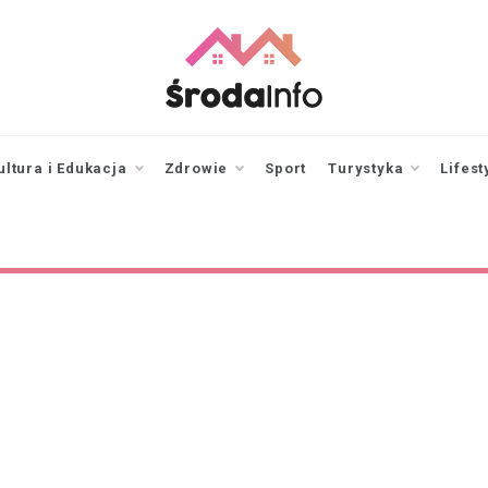
srodainfo.pl
Twoje źródło
informacji ze Środy
Wielkopolskiej
ultura i Edukacja
Zdrowie
Sport
Turystyka
Lifest