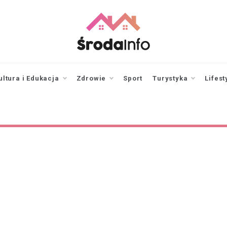
srodainfo.pl
Twoje źródło
informacji ze Środy
Wielkopolskiej
ultura i Edukacja
Zdrowie
Sport
Turystyka
Lifest