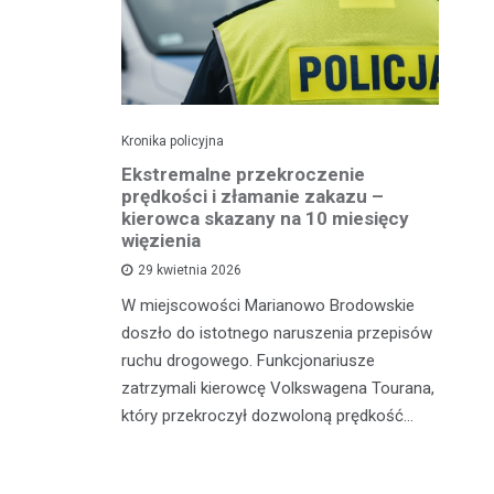
Kronika policyjna
Kro
 41
Ekstremalne przekroczenie
Pi
otykami
prędkości i złamanie zakazu –
tr
kierowca skazany na 10 miesięcy
więzienia
sze z
W 
29 kwietnia 2026
adzili
sł
W miejscowości Marianowo Brodowskie
 zatrzymali
dz
doszło do istotnego naruszenia przepisów
galne
do
ruchu drogowego. Funkcjonariusze
zatrzymali kierowcę Volkswagena Tourana,
który przekroczył dozwoloną prędkość…