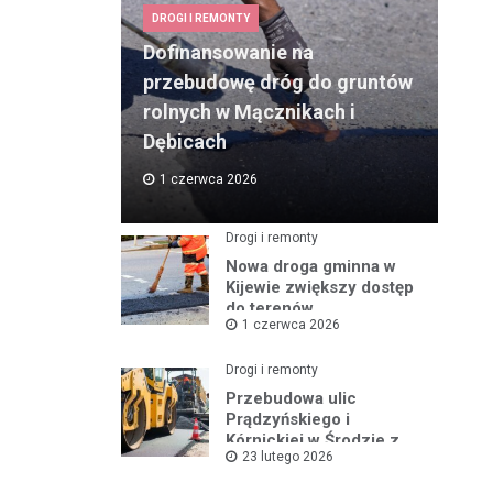
DROGI I REMONTY
Dofinansowanie na
przebudowę dróg do gruntów
rolnych w Mącznikach i
Dębicach
1 czerwca 2026
Drogi i remonty
Nowa droga gminna w
Kijewie zwiększy dostęp
do terenów
1 czerwca 2026
inwestycyjnych
Drogi i remonty
Przebudowa ulic
Prądzyńskiego i
Kórnickiej w Środzie z
23 lutego 2026
rządowym wsparciem