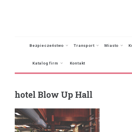
Skip
to
content
Bezpieczeństwo
Transport
Miasto
K
Katalog firm
Kontakt
hotel Blow Up Hall