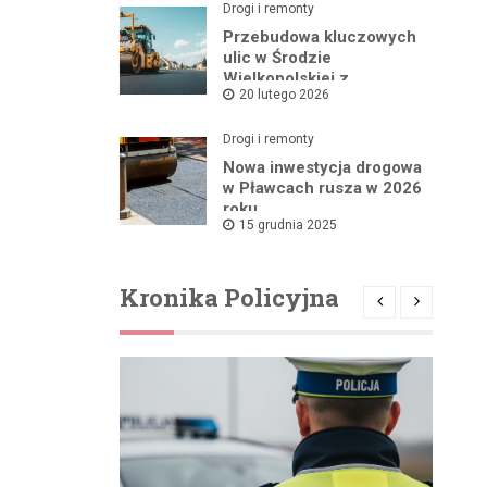
Drogi i remonty
Przebudowa kluczowych
ulic w Środzie
Wielkopolskiej z
20 lutego 2026
rządowym wsparciem
Drogi i remonty
Nowa inwestycja drogowa
w Pławcach rusza w 2026
roku
15 grudnia 2025
Kronika Policyjna