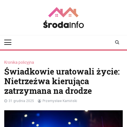
Skip
to
content
srodainfo.pl
Twoje źródło
informacji ze Środy
Wielkopolskiej
Kronika policyjna
Świadkowie uratowali życie:
Nietrzeźwa kierująca
zatrzymana na drodze
31 grudnia 2025
Przemysław Kamiński