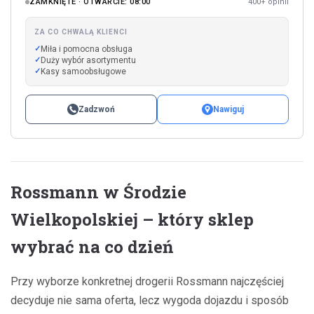
ZAMKNIĘTE · OTWARCIE: 08:00
400+ opinii
ZA CO CHWALĄ KLIENCI
Miła i pomocna obsługa
Duży wybór asortymentu
Kasy samoobsługowe
Zadzwoń
Nawiguj
Rossmann w Środzie
Wielkopolskiej – który sklep
wybrać na co dzień
Przy wyborze konkretnej drogerii Rossmann najczęściej
decyduje nie sama oferta, lecz wygoda dojazdu i sposób