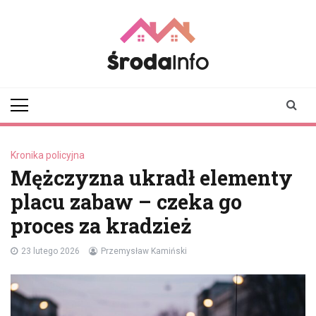
Skip
to
content
srodainfo.pl
Twoje źródło
informacji ze Środy
Wielkopolskiej
Kronika policyjna
Mężczyzna ukradł elementy
placu zabaw – czeka go
proces za kradzież
23 lutego 2026
Przemysław Kamiński