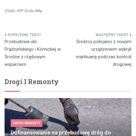
Źródło: KPP Środa Wlkp
Nawigacja
Przebudowa ulic
Średzcy policjanci z nowym
wpisu
Prądzyńskiego i Kórnickiej w
urządzeniem wykryli
Środzie z rządowym
marihuanę podczas kontroli
wsparciem
drogowej
Drogi I Remonty
DROGI I REMONTY
Dofinansowanie na przebudowę dróg do