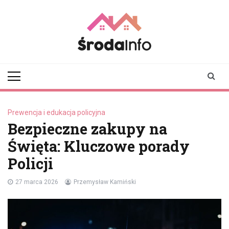
Skip
to
content
srodainfo.pl
Twoje źródło
informacji ze Środy
Wielkopolskiej
Prewencja i edukacja policyjna
Bezpieczne zakupy na
Święta: Kluczowe porady
Policji
27 marca 2026
Przemysław Kamiński