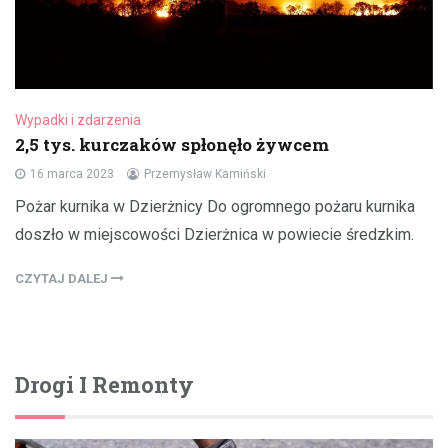
Wypadki i zdarzenia
2,5 tys. kurczaków spłonęło żywcem
16 marca 2023
Przemysław Kamiński
Pożar kurnika w Dzierżnicy Do ogromnego pożaru kurnika
doszło w miejscowości Dzierżnica w powiecie średzkim.
CZYTAJ DALEJ
Drogi I Remonty