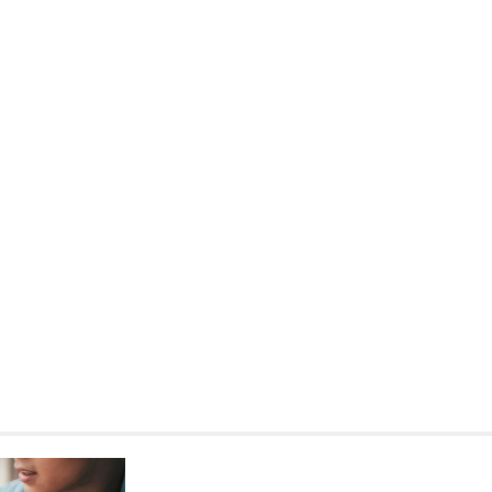
Kronika policyjna
41-latek w rękach policji z
zarzutami za handel nark
14 kwietnia 2026
W lutym 2026 roku funkcjonariu
Wydziału Kryminalnego przeprow
skuteczną akcję, podczas której
mężczyznę posiadającego niele
substancje. Interwencja miała…