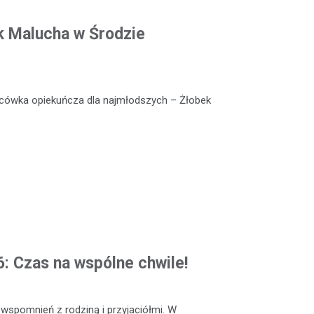
k Malucha w Środzie
lacówka opiekuńcza dla najmłodszych – Żłobek
: Czas na wspólne chwile!
 wspomnień z rodziną i przyjaciółmi. W