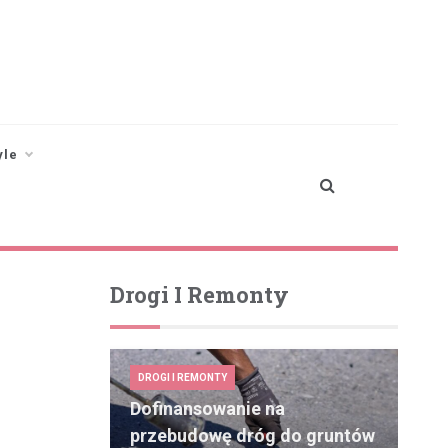
yle
Drogi I Remonty
DROGI I REMONTY
Dofinansowanie na
przebudowę dróg do gruntów