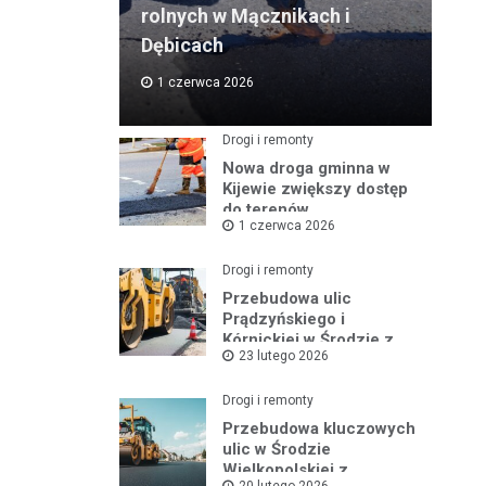
rolnych w Mącznikach i
Dębicach
1 czerwca 2026
Drogi i remonty
Nowa droga gminna w
Kijewie zwiększy dostęp
do terenów
1 czerwca 2026
inwestycyjnych
Drogi i remonty
Przebudowa ulic
Prądzyńskiego i
Kórnickiej w Środzie z
23 lutego 2026
rządowym wsparciem
Drogi i remonty
Przebudowa kluczowych
ulic w Środzie
Wielkopolskiej z
20 lutego 2026