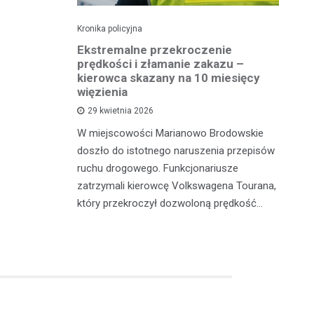
Kronika policyjna
Kro
 41
Ekstremalne przekroczenie
Pi
otykami
prędkości i złamanie zakazu –
tr
kierowca skazany na 10 miesięcy
więzienia
sze z
W 
29 kwietnia 2026
adzili
sł
W miejscowości Marianowo Brodowskie
 zatrzymali
dz
doszło do istotnego naruszenia przepisów
galne
do
ruchu drogowego. Funkcjonariusze
zatrzymali kierowcę Volkswagena Tourana,
który przekroczył dozwoloną prędkość…