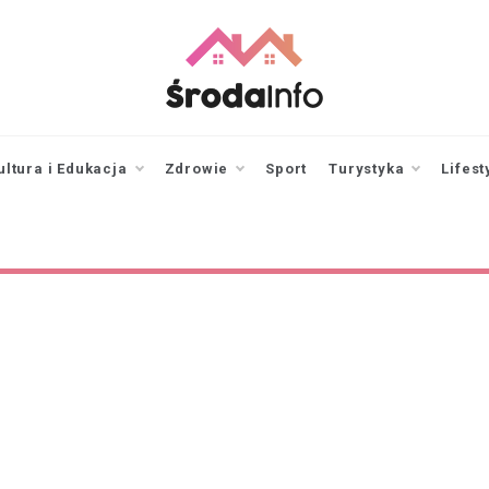
srodainfo.pl
Twoje źródło
informacji ze Środy
Wielkopolskiej
ultura i Edukacja
Zdrowie
Sport
Turystyka
Lifest