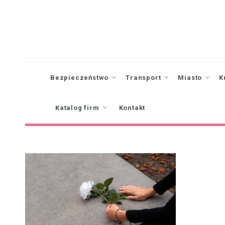
Skip
to
content
Bezpieczeństwo
Transport
Miasto
K
Katalog firm
Kontakt