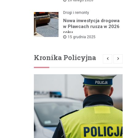
rządowym wsparciem
Drogi i remonty
Nowa inwestycja drogowa
w Pławcach rusza w 2026
roku
15 grudnia 2025
Kronika Policyjna