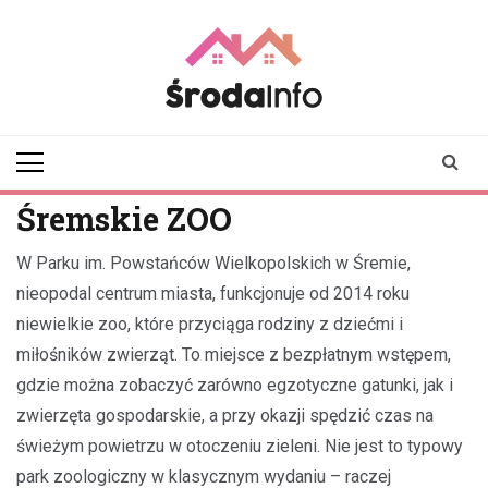
Skip
to
content
srodainfo.pl
Twoje źródło
informacji ze Środy
Wielkopolskiej
Śremskie ZOO
W Parku im. Powstańców Wielkopolskich w Śremie,
nieopodal centrum miasta, funkcjonuje od 2014 roku
niewielkie zoo, które przyciąga rodziny z dziećmi i
miłośników zwierząt. To miejsce z bezpłatnym wstępem,
gdzie można zobaczyć zarówno egzotyczne gatunki, jak i
zwierzęta gospodarskie, a przy okazji spędzić czas na
świeżym powietrzu w otoczeniu zieleni. Nie jest to typowy
park zoologiczny w klasycznym wydaniu – raczej