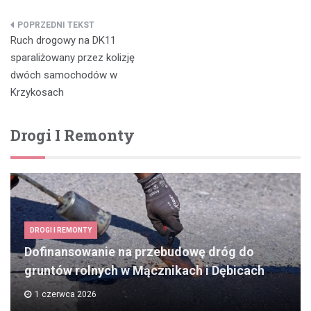
Nawigacja
Ruch drogowy na DK11
wpisu
sparaliżowany przez kolizję
dwóch samochodów w
Krzykosach
Drogi I Remonty
DROGI I REMONTY
Dofinansowanie na przebudowę dróg do
gruntów rolnych w Mącznikach i Dębicach
1 czerwca 2026