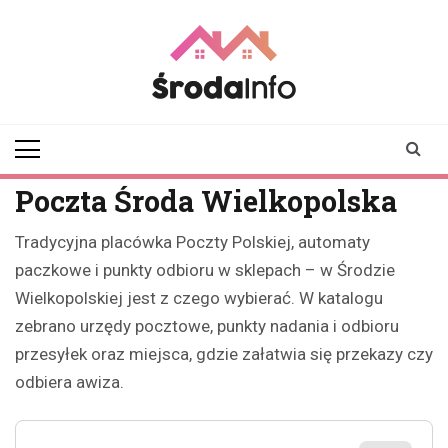
Skip
to
content
srodainfo.pl
Twoje źródło
informacji ze Środy
Wielkopolskiej
Poczta Środa Wielkopolska
Tradycyjna placówka Poczty Polskiej, automaty
paczkowe i punkty odbioru w sklepach – w Środzie
Wielkopolskiej jest z czego wybierać. W katalogu
zebrano urzędy pocztowe, punkty nadania i odbioru
przesyłek oraz miejsca, gdzie załatwia się przekazy czy
odbiera awiza.