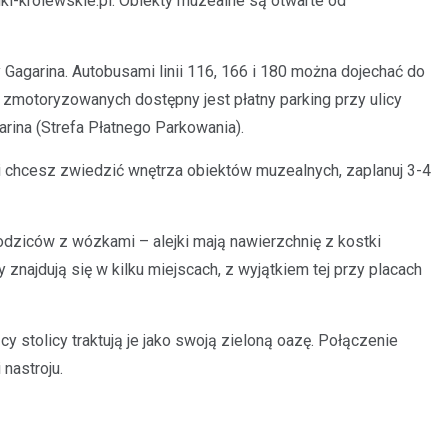
nki-krolewskie.pl. Obiekty muzealne są otwarte od
 Gagarina. Autobusami linii 116, 166 i 180 można dojechać do
la zmotoryzowanych dostępny jest płatny parking przy ulicy
arina (Strefa Płatnego Parkowania).
li chcesz zwiedzić wnętrza obiektów muzealnych, zaplanuj 3-4
odziców z wózkami – alejki mają nawierzchnię z kostki
 znajdują się w kilku miejscach, z wyjątkiem tej przy placach
y stolicy traktują je jako swoją zieloną oazę. Połączenie
 nastroju.