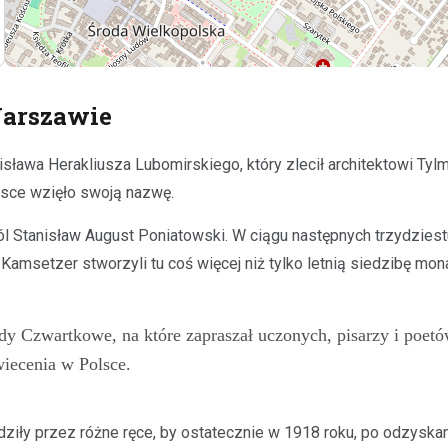
Warszawie
nisława Herakliusza Lubomirskiego, który zlecił architektowi 
ejsce wzięło swoją nazwę.
ól Stanisław August Poniatowski. W ciągu następnych trzydziestu
Kamsetzer stworzyli tu coś więcej niż tylko letnią siedzibę mon
y Czwartkowe, na które zapraszał uczonych, pisarzy i poetów
wiecenia w Polsce.
ziły przez różne ręce, by ostatecznie w 1918 roku, po odzyskan