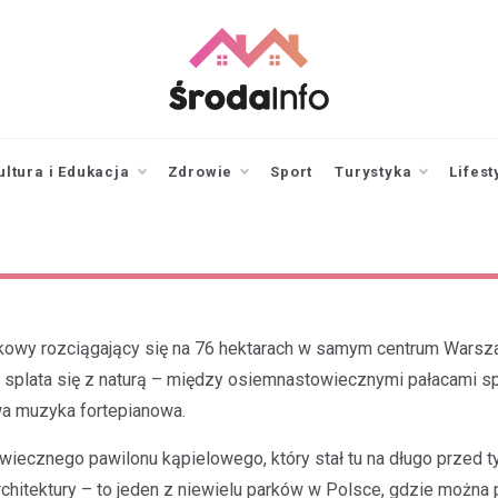
srodainfo.pl
Twoje źródło
informacji ze Środy
Wielkopolskiej
ultura i Edukacja
Zdrowie
Sport
Turystyka
Lifest
owy rozciągający się na 76 hektarach w samym centrum Warszawy
a splata się z naturą – między osiemnastowiecznymi pałacami sp
a muzyka fortepianowa.
iecznego pawilonu kąpielowego, który stał tu na długo przed ty
 architektury – to jeden z niewielu parków w Polsce, gdzie moż