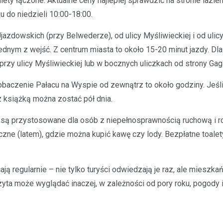
ety łączone. Aktualne ceny najlepiej sprawdzić na stronie lazie
u do niedzieli 10:00-18:00.
azdowskich (przy Belwederze), od ulicy Myśliwieckiej i od ulicy
 jednym z wejść. Z centrum miasta to około 15-20 minut jazdy. D
przy ulicy Myśliwieckiej lub w bocznych uliczkach od strony Gag
 zobaczenie Pałacu na Wyspie od zewnątrz to około godziny. Jeś
z książką można zostać pół dnia.
i są przystosowane dla osób z niepełnosprawnością ruchową i r
czne (latem), gdzie można kupić kawę czy lody. Bezpłatne toalety
ą regularnie – nie tylko turyści odwiedzają je raz, ale mieszkańc
izyta może wyglądać inaczej, w zależności od pory roku, pogody i