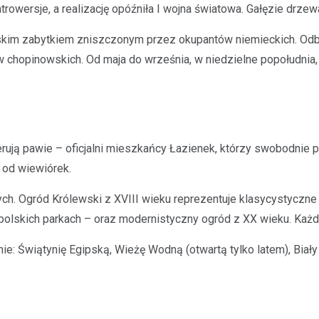
rowersje, a realizację opóźniła I wojna światowa. Gałęzie drzewa
kim zabytkiem zniszczonym przez okupantów niemieckich. Odbud
ów chopinowskich. Od maja do września, w niedzielne popołudnia,
cerują pawie – oficjalni mieszkańcy Łazienek, którzy swobodni
ę od wiewiórek.
wych. Ogród Królewski z XVIII wieku reprezentuje klasycystyczne
 polskich parkach – oraz modernistyczny ogród z XX wieku. Każd
ie: Świątynię Egipską, Wieżę Wodną (otwartą tylko latem), Bia