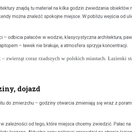
rchitektury znajdą tu materiał na kilka godzin zwiedzania obiek
ekendy można znaleźć spokojne miejsce. W pobliżu wejścia od ul
i – odbicia pałaców w wodzie, klasycystyczna architektura, paw
aptopem – ławek nie brakuje, a atmosfera sprzyja koncentracji.
– zwierząt coraz rzadszych w polskich miastach. Łazienki s
ziny, dojazd
tu do zmierzchu – godziny otwarcia zmieniają się wraz z porami 
ię w zależności od tego, które miejsca chcemy zwiedzić. Pałac 