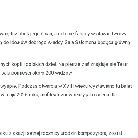
ją tuż obok jego ścian, a odbicie fasady w stawie tworzy
cą do ideałów dobrego władcy, Sala Salomona będąca główną
ch kopii i polskich dzieł. Na piętrze zaś znajduje się Teatr
 sala pomieści około 200 widzów.
 wyspie. Podczas otwarcia w XVIII wieku wystawiano tu balet
w maju 2026 roku, amfiteatr znów służy jako scena dla
u z okazji setnej rocznicy urodzin kompozytora, został