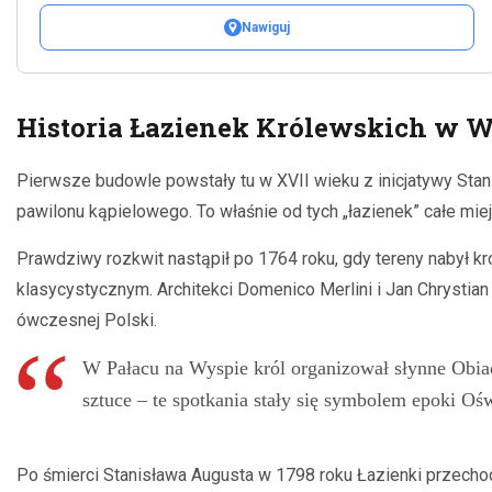
Nawiguj
Historia Łazienek Królewskich w 
Pierwsze budowle powstały tu w XVII wieku z inicjatywy Sta
pawilonu kąpielowego. To właśnie od tych „łazienek” całe mi
Prawdziwy rozkwit nastąpił po 1764 roku, gdy tereny nabył kr
klasycystycznym. Architekci Domenico Merlini i Jan Chrystian 
ówczesnej Polski.
W Pałacu na Wyspie król organizował słynne Obiad
sztuce – te spotkania stały się symbolem epoki Oś
Po śmierci Stanisława Augusta w 1798 roku Łazienki przechod