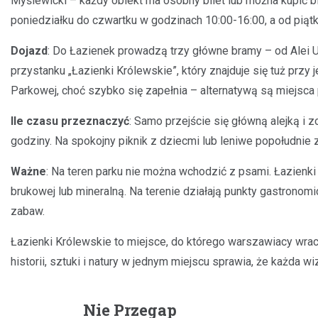
Myślewicki – każdy obiekt ma osobny bilet lub można kupić bil
poniedziałku do czwartku w godzinach 10:00-16:00, a od piątk
Dojazd
: Do Łazienek prowadzą trzy główne bramy – od Alei Uj
przystanku „Łazienki Królewskie”, który znajduje się tuż przy
Parkowej, choć szybko się zapełnia – alternatywą są miejsca 
Ile czasu przeznaczyć
: Samo przejście się główną alejką i
godziny. Na spokojny piknik z dziecmi lub leniwe popołudnie 
Ważne
: Na teren parku nie można wchodzić z psami. Łazienk
brukowej lub mineralną. Na terenie działają punkty gastronomi
zabaw.
Łazienki Królewskie to miejsce, do którego warszawiacy wracaj
historii, sztuki i natury w jednym miejscu sprawia, że każda w
Nie Przegap