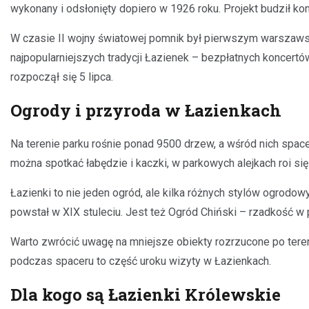
wykonany i odsłonięty dopiero w 1926 roku. Projekt budził kont
W czasie II wojny światowej pomnik był pierwszym warszaws
najpopularniejszych tradycji Łazienek – bezpłatnych koncert
rozpoczął się 5 lipca.
Ogrody i przyroda w Łazienkach
Na terenie parku rośnie ponad 9500 drzew, a wśród nich spa
można spotkać łabędzie i kaczki, w parkowych alejkach roi si
Łazienki to nie jeden ogród, ale kilka różnych stylów ogrodo
powstał w XIX stuleciu. Jest też Ogród Chiński – rzadkość w
Warto zwrócić uwagę na mniejsze obiekty rozrzucone po teren
podczas spaceru to część uroku wizyty w Łazienkach.
Dla kogo są Łazienki Królewskie