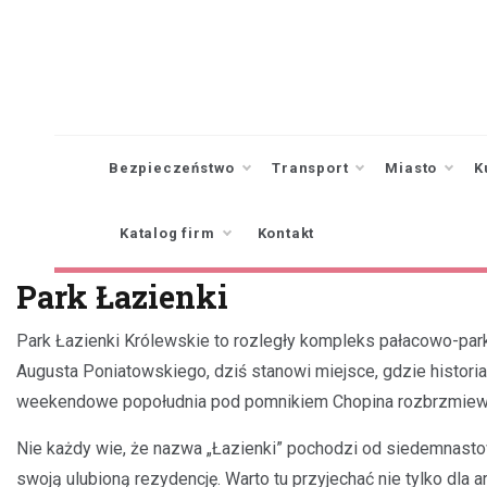
Skip
to
content
Bezpieczeństwo
Transport
Miasto
K
Katalog firm
Kontakt
Park Łazienki
Park Łazienki Królewskie to rozległy kompleks pałacowo-park
Augusta Poniatowskiego, dziś stanowi miejsce, gdzie histori
weekendowe popołudnia pod pomnikiem Chopina rozbrzmiew
Nie każdy wie, że nazwa „Łazienki” pochodzi od siedemnastow
swoją ulubioną rezydencję. Warto tu przyjechać nie tylko dla