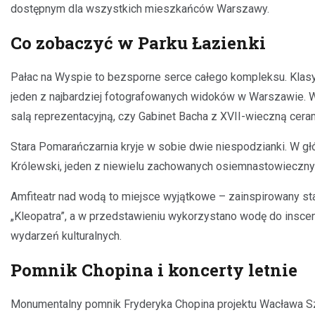
dostępnym dla wszystkich mieszkańców Warszawy.
Co zobaczyć w Parku Łazienki
Pałac na Wyspie to bezsporne serce całego kompleksu. Klasy
jeden z najbardziej fotografowanych widoków w Warszawie. 
salą reprezentacyjną, czy Gabinet Bacha z XVII-wieczną cera
Stara Pomarańczarnia kryje w sobie dwie niespodzianki. W główn
Królewski, jeden z niewielu zachowanych osiemnastowiecznyc
Amfiteatr nad wodą to miejsce wyjątkowe – zainspirowany sta
„Kleopatra”, a w przedstawieniu wykorzystano wodę do insceni
wydarzeń kulturalnych.
Pomnik Chopina i koncerty letnie
Monumentalny pomnik Fryderyka Chopina projektu Wacława Sz