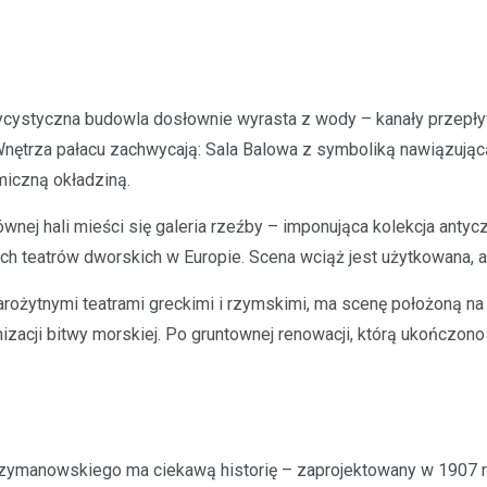
cystyczna budowla dosłownie wyrasta z wody – kanały przepływa
Wnętrza pałacu zachwycają: Sala Balowa z symboliką nawiązują
miczną okładziną.
ej hali mieści się galeria rzeźby – imponująca kolekcja antyczny
h teatrów dworskich w Europie. Scena wciąż jest użytkowana, a
rożytnymi teatrami greckimi i rzymskimi, ma scenę położoną na
zacji bitwy morskiej. Po gruntownej renowacji, którą ukończono 
ymanowskiego ma ciekawą historię – zaprojektowany w 1907 rok