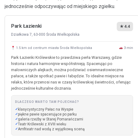
jednocześnie odpoczywając od miejskiego zgiełku.
Park Łazienki
★ 4.4
Działkowa 7, 63-000 Środa Wielkopolska
1.5 km od centrum miasta Środa Wielkopolska
3 min
Park Łazienki Królewskie to prawdziwa perła Warszawy, gdzie
historia i natura harmonijnie współistnieją. Spacerując po
malowniczych alejkach, można podziwiać osiemnastowieczne
pałace, a także spotkać pawie i łabędzie. To idealne miejsce na
relaks, które przenosi nas w czasy królewskiej świetności, oferując
jednocześnie kulturalne doznania.
DLACZEGO WARTO TAM POJECHAĆ?
klasycystyczny Pałac na Wyspie
piękne pawie spacerujące po parku
galeria rzeźby w Starej Pomarańczarni
Teatr Królewski z XVIII wieku
Amfiteatr nad wodą z wyjątkową sceną