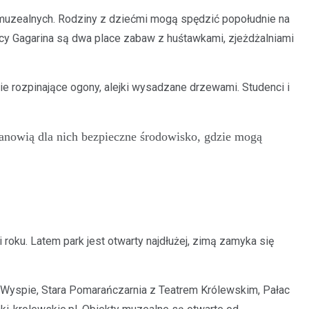
tów muzealnych. Rodziny z dziećmi mogą spędzić popołudnie na
icy Gagarina są dwa place zabaw z huśtawkami, zjeżdżalniami
ie rozpinające ogony, alejki wysadzane drzewami. Studenci i
tanowią dla nich bezpieczne środowisko, gdzie mogą
roku. Latem park jest otwarty najdłużej, zimą zamyka się
na Wyspie, Stara Pomarańczarnia z Teatrem Królewskim, Pałac