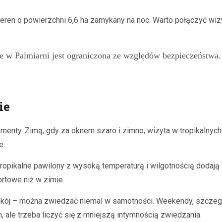
 teren o powierzchni 6,6 ha zamykany na noc. Warto połączyć wi
 w Palmiarni jest ograniczona ze względów bezpieczeństwa. 
ie
omenty. Zimą, gdy za oknem szaro i zimno, wizyta w tropikalny
e.
ikalne pawilony z wysoką temperaturą i wilgotnością dodają się
ortowe niż w zimie.
ój – można zwiedzać niemal w samotności. Weekendy, szczególn
, ale trzeba liczyć się z mniejszą intymnością zwiedzania.