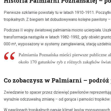
Historia Palmiarni Poznańskiej – p
Pierwsze szklarnie powstały tu w latach 1910-1911. Początkow
tropikalnych. Z biegiem lat dobudowywano kolejne pawilony – 
Podczas II wojny światowej palmiarnia mocno ucierpiała. Usz
transformacja nastąpiła w latach 1982-1992, gdy obiekt gru
000 m³, wyposażony w systemy zamgławiania, stację uzdatnian
Palmiarnia Poznańska mieści pierwsze publiczne a
około 170 gatunków ryb z różnych zakątków świat
Co zobaczysz w Palmiarni – podróż 
Zwiedzanie to spacer przez dziewięć pawilonów reprezentując
wyraźnie odczuwalną zmianę – od gorąca i parności tropików 
W pawilonach tropikalnych panuje klimat lasów monsunowych I