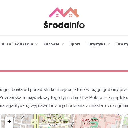
srodainfo.pl
Twoje źródło
informacji ze Środy
Wielkopolskiej
ultura i Edukacja
Zdrowie
Sport
Turystyka
Lifest
go, działa od ponad stu lat miejsce, które w ciągu godziny pr
 Poznańska to największy tego typu obiekt w Polsce – kompleks 
nsa na egzotyczną wyprawę bez wychodzenia z miasta, szczególn
+