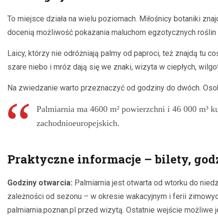
To miejsce działa na wielu poziomach. Miłośnicy botaniki zna
docenią możliwość pokazania maluchom egzotycznych roślin i r
Laicy, którzy nie odróżniają palmy od paproci, też znajdą tu 
szare niebo i mróz dają się we znaki, wizyta w ciepłych, wilgo
Na zwiedzanie warto przeznaczyć od godziny do dwóch. Osoby
Palmiarnia ma 4600 m² powierzchni i 46 000 m³ ku
zachodnioeuropejskich.
Praktyczne informacje – bilety, god
Godziny otwarcia:
Palmiarnia jest otwarta od wtorku do nied
zależności od sezonu – w okresie wakacyjnym i ferii zimowych
palmiarnia.poznan.pl przed wizytą. Ostatnie wejście możliwe