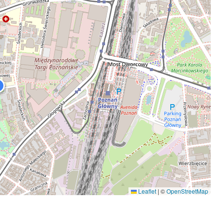
Leaflet
|
©
OpenStreetMap