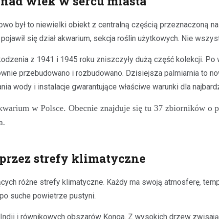
onad wiek w sercu miasta
o był to niewielki obiekt z centralną częścią przeznaczoną na 
pojawił się dział akwarium, sekcja roślin użytkowych. Nie wszys
kodzenia z 1941 i 1945 roku zniszczyły dużą część kolekcji. Po
ntownie przebudowano i rozbudowano. Dzisiejsza palmiarnia to 
ia wody i instalacje gwarantujące właściwe warunki dla najbar
kwarium w Polsce. Obecnie znajduje się tu 37 zbiorników o 
a.
przez strefy klimatyczne
ych różne strefy klimatyczne. Każdy ma swoją atmosferę, temper
po suche powietrze pustyni.
ndii i równikowych obszarów Konga. Z wysokich drzew zwisają li