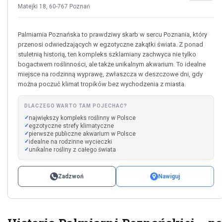
Matejki 18, 60-767 Poznań
Palmiarnia Poznańska to prawdziwy skarb w sercu Poznania, który
przenosi odwiedzających w egzotyczne zakątki świata. Z ponad
stuletnią historią, ten kompleks szklarniany zachwyca nie tylko
bogactwem roślinności, ale także unikalnym akwarium. To idealne
miejsce na rodzinną wyprawę, zwłaszcza w deszczowe dni, gdy
można poczuć klimat tropików bez wychodzenia z miasta.
DLACZEGO WARTO TAM POJECHAĆ?
największy kompleks roślinny w Polsce
egzotyczne strefy klimatyczne
pierwsze publiczne akwarium w Polsce
idealne na rodzinne wycieczki
unikalne rośliny z całego świata
Zadzwoń
Nawiguj