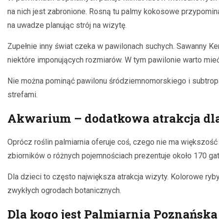
na nich jest zabronione. Rosną tu palmy kokosowe przypomin
na uwadze planując strój na wizytę.
Zupełnie inny świat czeka w pawilonach suchych. Sawanny Ke
niektóre imponujących rozmiarów. W tym pawilonie warto mieć 
Nie można pominąć pawilonu śródziemnomorskiego i subtropika
strefami.
Akwarium – dodatkowa atrakcja dla
Oprócz roślin palmiarnia oferuje coś, czego nie ma większo
zbiorników o różnych pojemnościach prezentuje około 170 ga
Dla dzieci to często największa atrakcja wizyty. Kolorowe 
zwykłych ogrodach botanicznych.
Dla kogo jest Palmiarnia Poznańska