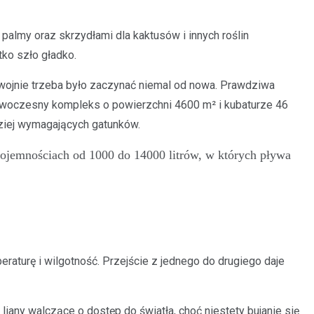
palmy oraz skrzydłami dla kaktusów i innych roślin
tko szło gładko.
 wojnie trzeba było zaczynać niemal od nowa. Prawdziwa
nowoczesny kompleks o powierzchni 4600 m² i kubaturze 46
dziej wymagających gatunków.
pojemnościach od 1000 do 14000 litrów, w których pływa
aturę i wilgotność. Przejście z jednego do drugiego daje
any walczące o dostęp do światła, choć niestety bujanie się