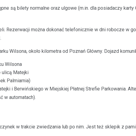
pne są bilety normalne oraz ulgowe (m.in. dla posiadaczy karty O
li. Rezerwacji można dokonać telefonicznie w dni robocze w g
l
.
 Parku Wilsona, około kilometra od Poznań Główny. Dojazd komunik
ku Wilsona
 ulicą Matejki
ek Palmiarnia)
tejki i Berwińskiego w Miejskiej Płatnej Strefie Parkowania. 
ść w automatach).
oczynek w trakcie zwiedzania lub po nim. Jest też sklepik z pam