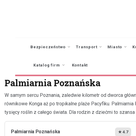
Skip
to
content
Bezpieczeństwo
Transport
Miasto
K
Katalog firm
Kontakt
Palmiarnia Poznańska
W samym sercu Poznania, zaledwie kilometr od dworca główne
równikowe Konga aż po tropikalne plaże Pacyfiku. Palmiarnia
tysięcy roślin z całego świata. Dla rodzin z dziećmi to sza
Palmiarnia Poznańska
★ 4.7