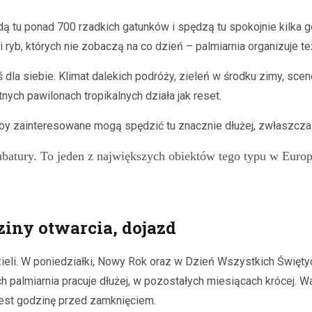
jdą tu ponad 700 rzadkich gatunków i spędzą tu spokojnie kilka 
yb, których nie zobaczą na co dzień – palmiarnia organizuje te
coś dla siebie. Klimat dalekich podróży, zieleń w środku zimy, s
tnych pawilonach tropikalnych działa jak reset.
 zainteresowane mogą spędzić tu znacznie dłużej, zwłaszcza j
batury. To jeden z największych obiektów tego typu w Europ
ziny otwarcia, dojazd
zieli. W poniedziałki, Nowy Rok oraz w Dzień Wszystkich Świętyc
 palmiarnia pracuje dłużej, w pozostałych miesiącach krócej. W
 jest godzinę przed zamknięciem.