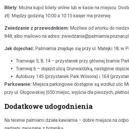
Bilety:
Można kupić bilety online lub w kasie na miejscu. Dostę
zł). Między godziną 10:00 a 10:15 kasjer ma przerwę.
Zwiedzanie z przewodnikiem:
Możliwe od wtorku do niedzie
848, albo mailowo na adres:
zwiedzanie@palmiarnia.poznan.p
Jak dojechać:
Palmiarnia znajduje się przy ul. Matejki 18, w
Tramwaje 5, 8, 14 – przystanek przy głównej bramie Par
Tramwaj 6 – dojazd ulicą Grunwaldzką, następnie dojście
Autobusy 145 (przystanek Park Wilsona) i 164 (przystan
Parkowanie:
Miejsca parkingowe dostępne są wzdłuż ulic Ma
przy ul. Głogowskiej (650 miejsc, wyjścia dla pieszych, płatno
Dodatkowe udogodnienia
Na terenie palmiarni działa kawiarnia – dobre miejsce na odp
gadżety związane z botaniką.