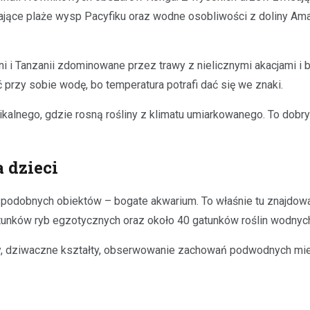
ające plaże wysp Pacyfiku oraz wodne osobliwości z doliny Am
ni i Tanzanii zdominowane przez trawy z nielicznymi akacjami 
przy sobie wodę, bo temperatura potrafi dać się we znaki.
lnego, gdzie rosną rośliny z klimatu umiarkowanego. To dobry 
 dzieci
ść podobnych obiektów – bogate akwarium. To właśnie tu znajdow
tunków ryb egzotycznych oraz około 40 gatunków roślin wodnyc
ryby, dziwaczne kształty, obserwowanie zachowań podwodnych m