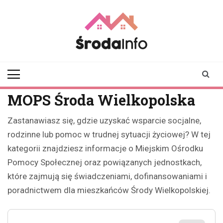
Skip
to
content
srodainfo.pl
Twoje źródło
informacji ze Środy
Wielkopolskiej
MOPS Środa Wielkopolska
Zastanawiasz się, gdzie uzyskać wsparcie socjalne,
rodzinne lub pomoc w trudnej sytuacji życiowej? W tej
kategorii znajdziesz informacje o Miejskim Ośrodku
Pomocy Społecznej oraz powiązanych jednostkach,
które zajmują się świadczeniami, dofinansowaniami i
poradnictwem dla mieszkańców Środy Wielkopolskiej.