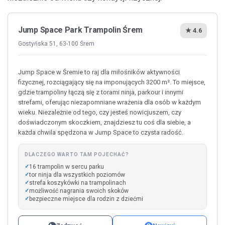
Jump Space Park Trampolin Śrem
★ 4.6
Gostyńska 51, 63-100 Śrem
Jump Space w Śremie to raj dla miłośników aktywności
fizycznej, rozciągający się na imponujących 3200 m². To miejsce,
gdzie trampoliny łączą się z torami ninja, parkour i innymi
strefami, oferując niezapomniane wrażenia dla osób w każdym
wieku. Niezależnie od tego, czy jesteś nowicjuszem, czy
doświadczonym skoczkiem, znajdziesz tu coś dla siebie, a
każda chwila spędzona w Jump Space to czysta radość.
DLACZEGO WARTO TAM POJECHAĆ?
16 trampolin w sercu parku
tor ninja dla wszystkich poziomów
strefa koszykówki na trampolinach
możliwość nagrania swoich skoków
bezpieczne miejsce dla rodzin z dziećmi