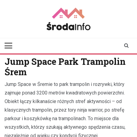
Skip
to
content
srodainfo.pl
Twoje źródło
informacji ze Środy
Wielkopolskiej
Jump Space Park Trampolin
Śrem
Jump Space w Śremie to park trampolin i rozrywki, który
zajmuje ponad 3200 metrów kwadratowych powierzchni.
Obiekt łączy kilkanaście różnych stref aktywności – od
klasycznych trampolin, przez tory ninja warrior, po strefę
parkour i koszykówkę na trampolinach. To miejsce dla
wszystkich, którzy szukają aktywnego spędzenia czasu,
niezależnie od wieku czy kondycji fizycznej.