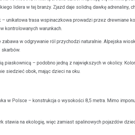
iego lidera w tej branży. Zjazd daje solidną dawkę adrenaliny, 
ak – unikatowa trasa wspinaczkowa prowadzi przez drewniane kon
 w kontrolowanych warunkach.
e zabawa w odgrywanie ról przychodzi naturalnie. Alpejska wio
y skarbów.
 piaskownicą – podobno jedną z największych w okolicy. Koloro
 siedzieć obok, mając dzieci na oku.
ka w Polsce – konstrukcja o wysokości 8,5 metra. Mimo imponuj
ark stawia na ekologię, więc zamiast spalinowych pojazdów dzie