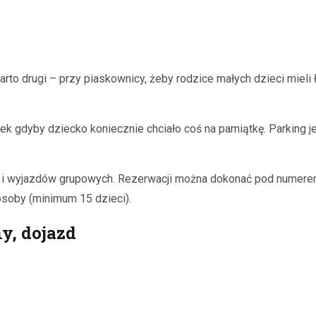
rto drugi – przy piaskownicy, żeby rodzice małych dzieci mieli ł
 gdyby dziecko koniecznie chciało coś na pamiątkę. Parking jest
ów i wyjazdów grupowych. Rezerwacji można dokonać pod numere
 osoby (minimum 15 dzieci).
y, dojazd