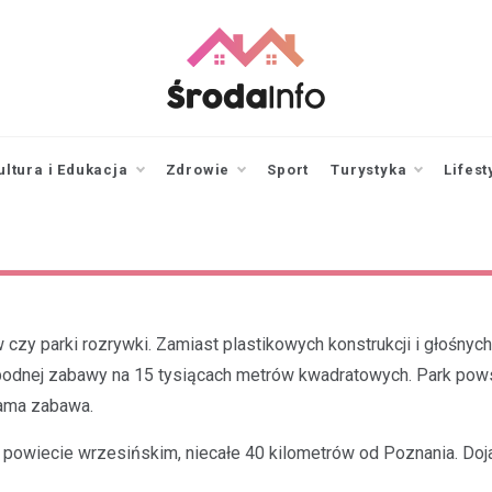
srodainfo.pl
Twoje źródło
informacji ze Środy
Wielkopolskiej
ultura i Edukacja
Zdrowie
Sport
Turystyka
Lifest
 czy parki rozrywki. Zamiast plastikowych konstrukcji i głośnyc
wobodnej zabawy na 15 tysiącach metrów kwadratowych. Park pows
sama zabawa.
 powiecie wrzesińskim, niecałe 40 kilometrów od Poznania. Doja