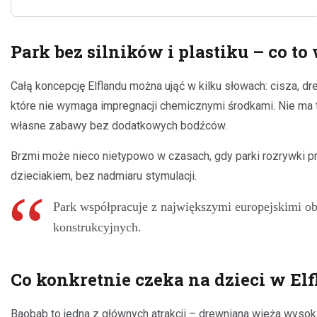
Park bez silników i plastiku – co t
Całą koncepcję Elflandu można ująć w kilku słowach: cisza, d
które nie wymaga impregnacji chemicznymi środkami. Nie ma tu
własne zabawy bez dodatkowych bodźców.
Brzmi może nieco nietypowo w czasach, gdy parki rozrywki prz
dzieciakiem, bez nadmiaru stymulacji.
Park współpracuje z największymi europejskimi ob
konstrukcyjnych.
Co konkretnie czeka na dzieci w Elf
Baobab to jedna z głównych atrakcji – drewniana wieża wysoka