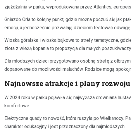
zjeżdżalnia w parku, wyprodukowana przez Atlantics, europejsk
Gniazdo Orła to kolejny punkt, gdzie można poczuć się jak pt
emocji, a jednocześnie pozwalają dzieciom testować odwagę
Wioska góralska i wioska bajkowa to strefy tematyczne, gdzi
złota z wieżą kopania to propozycja dla małych poszukiwacz
Dla młodszych dzieci przygotowano osobną strefę z olbrzymią
dopasowane do możliwości maluchów. Rodzice mogą spokojnie
Najnowsze atrakcje i plany rozwoju
W 2024 roku w parku pojawiła się najwyższa drewniana huśtaw
komfortowe.
Elektryczne quady to nowość, która ruszyła po Wielkanocy. P
charakter edukacyjny i jest przeznaczony dla najmłodszych.