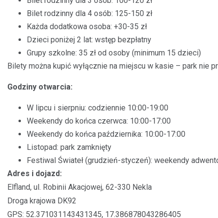
Bilet rodzinny dla 3 osób: 100-120 zł
Bilet rodzinny dla 4 osób: 125-150 zł
Każda dodatkowa osoba: +30-35 zł
Dzieci poniżej 2 lat: wstęp bezpłatny
Grupy szkolne: 35 zł od osoby (minimum 15 dzieci)
Bilety można kupić wyłącznie na miejscu w kasie – park nie p
Godziny otwarcia:
W lipcu i sierpniu: codziennie 10:00-19:00
Weekendy do końca czerwca: 10:00-17:00
Weekendy do końca października: 10:00-17:00
Listopad: park zamknięty
Festiwal Świateł (grudzień-styczeń): weekendy adwento
Adres i dojazd:
Elfland, ul. Robinii Akacjowej, 62-330 Nekla
Droga krajowa DK92
GPS: 52.371031143431345, 17.386878043286405