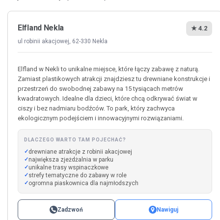
Elfland Nekla
★ 4.2
ul robinii akacjowej, 62-330 Nekla
Elfland w Nekli to unikalne miejsce, które łączy zabawę z naturą.
Zamiast plastikowych atrakcji znajdziesz tu drewniane konstrukcje i
przestrzeń do swobodnej zabawy na 15 tysiącach metrów
kwadratowych. Idealne dla dzieci, które chcą odkrywać świat w
ciszy i bez nadmiaru bodźców. To park, który zachwyca
ekologicznym podejściem i innowacyjnymi rozwiązaniami.
DLACZEGO WARTO TAM POJECHAĆ?
drewniane atrakcje z robinii akacjowej
największa zjeżdżalnia w parku
unikalne trasy wspinaczkowe
strefy tematyczne do zabawy w role
ogromna piaskownica dla najmłodszych
Zadzwoń
Nawiguj