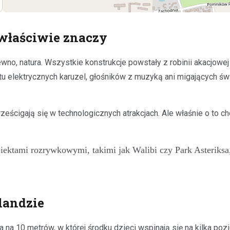
o właściwie znaczy
rewno, natura. Wszystkie konstrukcje powstały z robinii akacjo
 elektrycznych karuzel, głośników z muzyką ani migających świat
eścigają się w technologicznych atrakcjach. Ale właśnie o to c
iektami rozrywkowymi, takimi jak Walibi czy Park Asteriksa
landzie
 na 10 metrów, w której środku dzieci wspinają się na kilka po