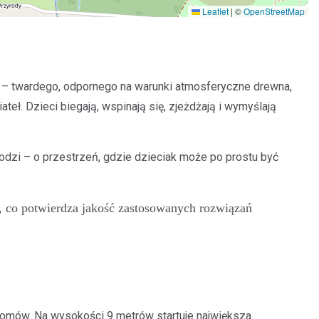
Leaflet
|
©
OpenStreetMap
wej – twardego, odpornego na warunki atmosferyczne drewna,
eł. Dzieci biegają, wspinają się, zjeżdżają i wymyślają
hodzi – o przestrzeń, gdzie dzieciak może po prostu być
, co potwierdza jakość zastosowanych rozwiązań
ziomów. Na wysokości 9 metrów startuje największa