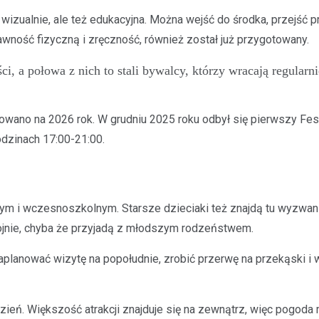
wizualnie, ale też edukacyjna. Można wejść do środka, przejść pr
prawność fizyczną i zręczność, również został już przygotowany.
, a połowa z nich to stali bywalcy, którzy wracają regularni
nowano na 2026 rok. W grudniu 2025 roku odbył się pierwszy F
odzinach 17:00-21:00.
 i wczesnoszkolnym. Starsze dzieciaki też znajdą tu wyzwania 
kojnie, chyba że przyjadą z młodszym rodzeństwem.
aplanować wizytę na popołudnie, zrobić przerwę na przekąski i
zień. Większość atrakcji znajduje się na zewnątrz, więc pogoda