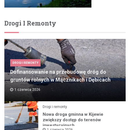
Drogi I Remonty
DROGI I REMONTY
Dofinansowanie na przebudowę dróg do
gruntów rolnych w Mącznikach i Dębicach
1 czerwca 2026
Drogi i remonty
Nowa droga gminna w Kijewie
zwiększy dostęp do terenów
inwestycyjnych
1 czerwca 2026