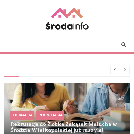
Skip
to
content
srodainfo.pl
Twoje źródło
informacji ze Środy
Wielkopolskiej
EDUKACJA
REKRUTACJA
Rekrutacja do Żłobka Zakątek Malucha w
Środzie Wielkopolskiej już ruszyła!