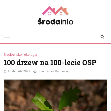
Skip
to
content
srodainfo.pl
Twoje źródło
informacji ze Środy
Wielkopolskiej
Środowisko i ekologia
100 drzew na 100-lecie OSP
9 listopada 2021
Przemysław Kamiński