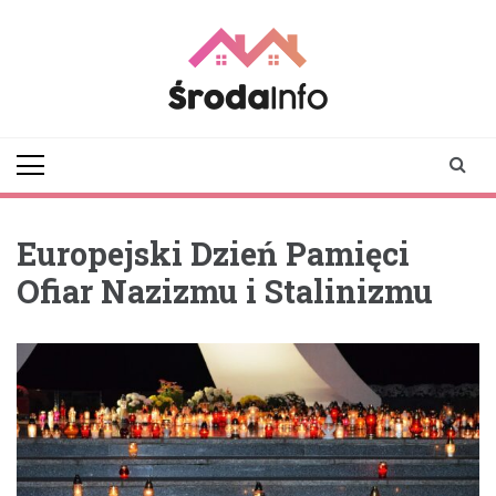
Skip
to
content
srodainfo.pl
Twoje źródło
informacji ze Środy
Wielkopolskiej
Europejski Dzień Pamięci
Ofiar Nazizmu i Stalinizmu